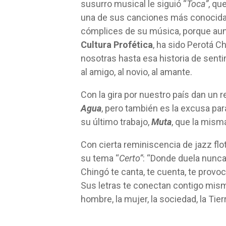
susurro musical le siguió “
Toca”
, qu
una de sus canciones más conocida
cómplices de su música, porque aun 
Cultura Profética
, ha sido Perotá 
nosotras hasta esa historia de sen
al amigo, al novio, al amante.
Con la gira por nuestro país dan un 
Agua
, pero también es la excusa pa
su último trabajo,
Muta
, que la misma
Con cierta reminiscencia de jazz flot
su tema “
Certo”
: “Donde duela nunca 
Chingó te canta, te cuenta, te provoc
Sus letras te conectan contigo misma
hombre, la mujer, la sociedad, la Tier