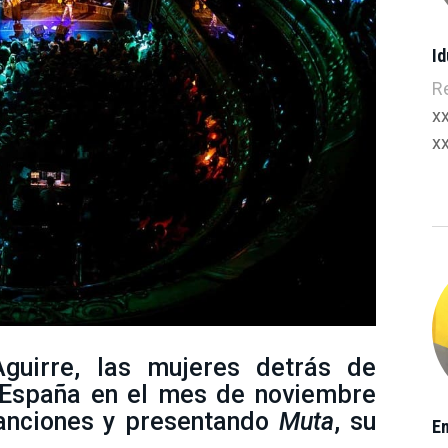
I
R
x
x
Aguirre, las mujeres detrás de
n España en el mes de noviembre
canciones y presentando
Muta
, su
E