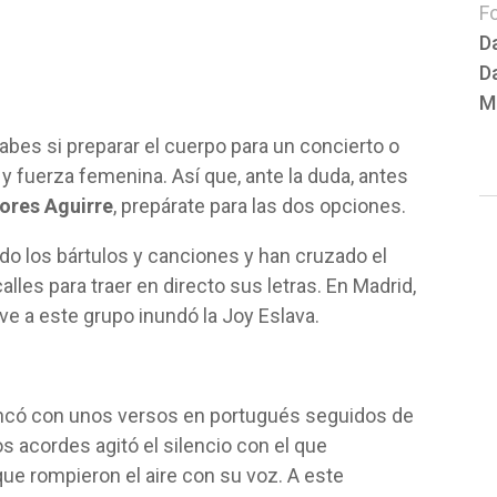
F
D
D
M
sabes si preparar el cuerpo para un concierto o
l y fuerza femenina. Así que, ante la duda, antes
lores Aguirre
, prepárate para las dos opciones.
do los bártulos y canciones y han cruzado el
lles para traer en directo sus letras. En Madrid,
lve a este grupo inundó la Joy Eslava.
rrancó con unos versos en portugués seguidos de
os acordes agitó el silencio con el que
e rompieron el aire con su voz. A este