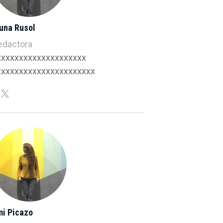
duna Rusol
edactora
xxxxxxxxxxxxxxxxxxxx
xxxxxxxxxxxxxxxxxxxxxx
mi Picazo