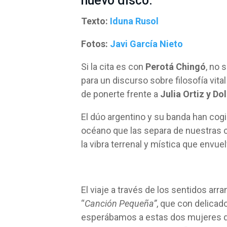
nuevo disco.
Texto:
Iduna Rusol
Fotos:
Javi García Nieto
Si la cita es con
Perotá Chingó
, no 
para un discurso sobre filosofía vita
de ponerte frente a
Julia Ortiz y Do
El dúo argentino y su banda han cogi
océano que las separa de nuestras ca
la vibra terrenal y mística que envue
El viaje a través de los sentidos a
“
Canción Pequeña”
, que con delicad
esperábamos a estas dos mujeres qu