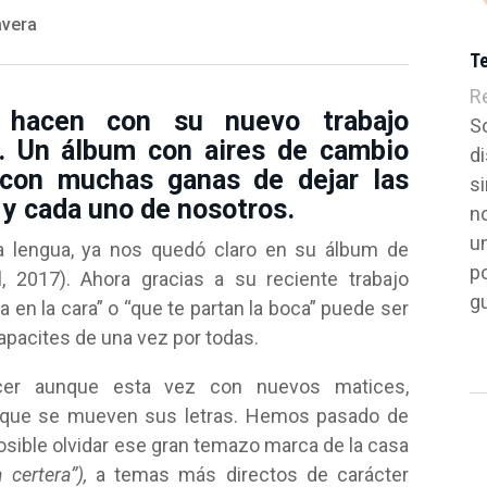
avera
T
R
 hacen con su nuevo trabajo
S
. Un álbum con aires de cambio
di
 con muchas ganas de dejar las
si
 y cada uno de nosotros.
n
un
a lengua, ya nos quedó claro en su álbum de
p
l, 2017). Ahora gracias a su reciente trabajo
g
n la cara” o “que te partan la boca” puede ser
apacites de una vez por todas.
acer aunque esta vez con nuevos matices,
 que se mueven sus letras. Hemos pasado de
osible olvidar ese gran temazo marca de la casa
 certera”),
a temas más directos de carácter