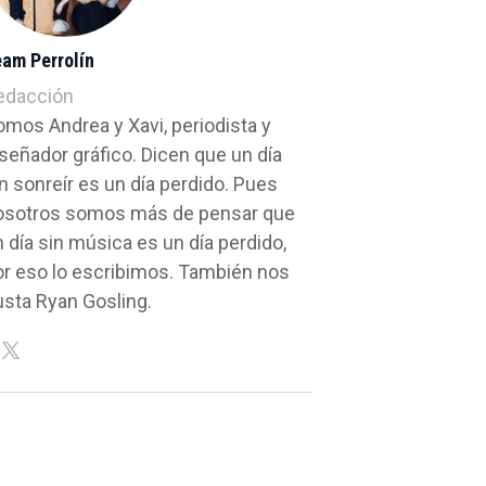
eam Perrolín
edacción
omos Andrea y Xavi, periodista y
señador gráfico. Dicen que un día
n sonreír es un día perdido. Pues
osotros somos más de pensar que
 día sin música es un día perdido,
or eso lo escribimos. También nos
usta Ryan Gosling.