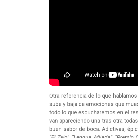
Otra referencia de lo que hablamo
sube y baja de emociones que mues
todo lo que escucharemos en el rest
van apareciendo una tras otra toda
buen sabor de boca. Adictivas, épi
“El Tajo”
,
“Lengua Afilada”
,
“Premio 