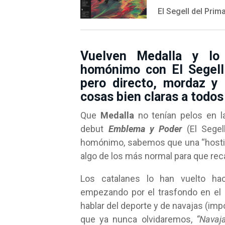
El Segell del Prim
Vuelven Medalla y lo
homónimo con El Segell
pero directo, mordaz y
cosas bien claras a todos
Que
Medalla
no tenían pelos en l
debut
Emblema y Poder
(El Segel
homónimo, sabemos que una “hostia e
algo de los más normal para que rec
Los catalanes lo han vuelto h
empezando por el trasfondo en el
hablar del deporte y de navajas (imp
que ya nunca olvidaremos,
“Navaja