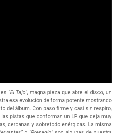
s es
“El Tajo”
, magna pieza que abre el disco, un
tra esa evolución de forma potente mostrando
o del álbum. Con paso firme y casi sin respiro,
s las pistas que conforman un LP que deja muy
cas, cercanas y sobretodo enérgicas. La misma
Cervantes”
o
“Presagio”
son algunas de nuestra