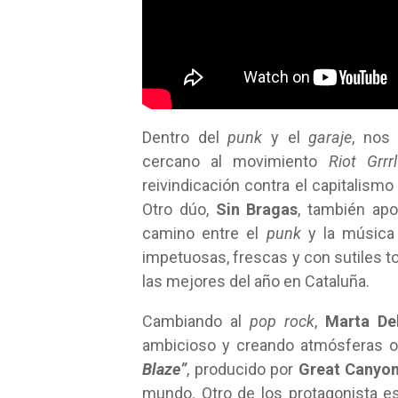
Dentro del
punk
y el
garaje
, nos
cercano al movimiento
Riot Grrrl
reivindicación contra el capitalism
Otro dúo,
Sin Bragas
, también apo
camino entre el
punk
y la música
impetuosas, frescas y con sutiles t
las mejores del año en Cataluña.
Cambiando al
pop rock
,
Marta De
ambicioso y creando atmósferas o
Blaze”
, producido por
Great Canyo
mundo. Otro de los protagonista 