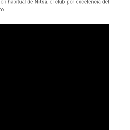
ión habitual de
Nitsa
, el club por excelencia del
to.