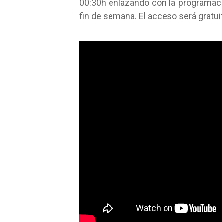
00:30h enlazando con la programac
fin de semana. El acceso será gratui