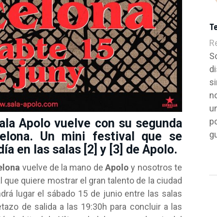
T
R
S
di
si
n
un
p
sala Apolo vuelve con su segunda
g
elona. Un mini festival que se
ía en las salas [2] y [3] de Apolo.
elona
vuelve de la mano de
Apolo
y nosotros te
l que quiere mostrar el gran talento de la ciudad
drá lugar el sábado 15 de junio entre las salas
etazo de salida a las 19:30h para concluir a las