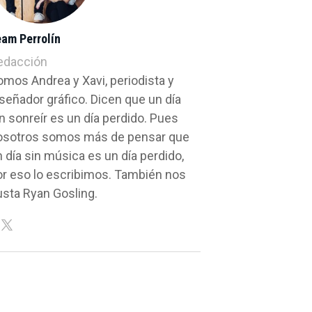
eam Perrolín
edacción
omos Andrea y Xavi, periodista y
señador gráfico. Dicen que un día
n sonreír es un día perdido. Pues
osotros somos más de pensar que
 día sin música es un día perdido,
or eso lo escribimos. También nos
usta Ryan Gosling.