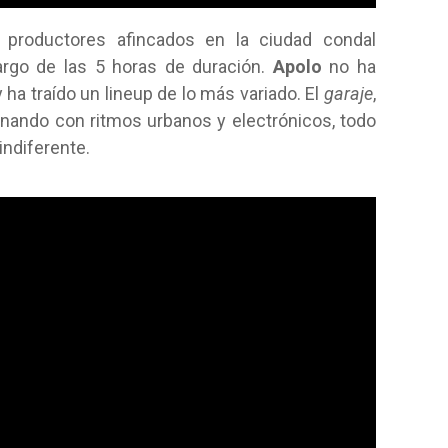
y productores afincados en la ciudad condal
argo de las 5 horas de duración.
Apolo
no ha
 ha traído un lineup de lo más variado. El
garaje
,
rnando con ritmos urbanos y electrónicos, todo
indiferente.