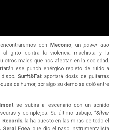
 encontraremos con
Meconio
, un
power duo
al grito contra la violencia machista y la
o u otros males que nos afectan en la sociedad.
rtarán ese punch enérgico repleto de ruido a
 disco.
Surft&Fat
aportará dosis de guitarras
oques de humor, por algo su demo se coló entre
lmont
se subirá al escenario con un sonido
scuras y complejos. Su último trabajo,
“Silver
n Records
, la ha puesto en las miras de todo el
es
Sergi Egea
, que dio el paso instrumentalista