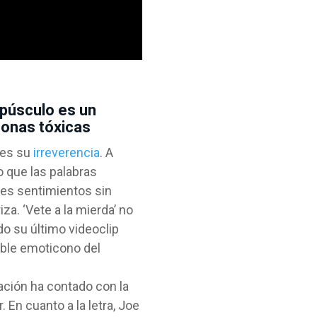
epúsculo es un
sonas tóxicas
a es su
irreverencia
. A
 que las palabras
tes sentimientos sin
za. ‘Vete a la mierda’ no
o su último videoclip
ible emoticono del
mación ha contado con la
En cuanto a la letra, Joe