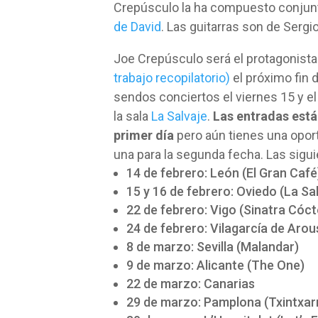
Crepúsculo la ha compuesto conju
de David
. Las guitarras son de Sergi
Joe Crepúsculo será el protagonist
trabajo recopilatorio)
el próximo fin
sendos conciertos el viernes 15 y e
la sala
La Salvaje
.
Las entradas está
primer día
pero aún tienes una opor
una para la segunda fecha. Las sigui
14 de febrero: León (El Gran Café
15 y 16 de febrero: Oviedo (La Sa
22 de febrero: Vigo (Sinatra Cóct
24 de febrero: Vilagarcía de Arou
8 de marzo: Sevilla (Malandar)
9 de marzo: Alicante (The One)
22 de marzo: Canarias
29 de marzo: Pamplona (Txintxarr