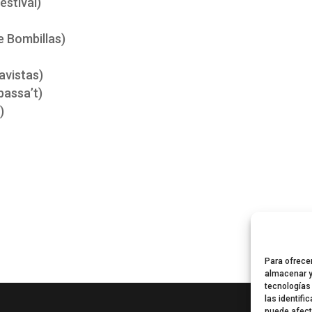
estival)
e Bombillas)
avistas)
bassa’t)
)
Para ofrece
almacenar y
tecnologías
las identifi
puede afect