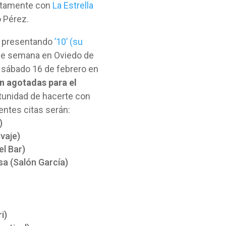
ntamente con
La Estrella
o Pérez.
a presentando
’10’ (su
 de semana en Oviedo de
l sábado 16 de febrero en
n agotadas para el
tunidad de hacerte con
entes citas serán:
)
lvaje)
el Bar)
sa (Salón García)
i)