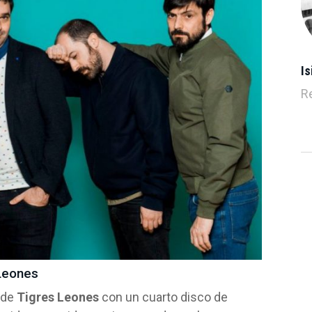
Is
R
 Leones
 de
Tigres Leones
con un cuarto disco de