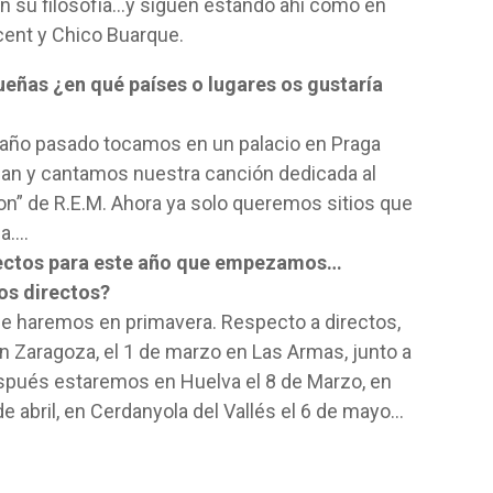
n su filosofía…y siguen estando ahí como en
cent y Chico Buarque.
queñas ¿en qué países o lugares os gustaría
 año pasado tocamos en un palacio en Praga
rman y cantamos nuestra canción dedicada al
n” de R.E.M. Ahora ya solo queremos sitios que
ia….
yectos para este año que empezamos…
os directos?
e haremos en primavera. Respecto a directos,
n Zaragoza, el 1 de marzo en Las Armas, junto a
spués estaremos en Huelva el 8 de Marzo, en
de abril, en Cerdanyola del Vallés el 6 de mayo…