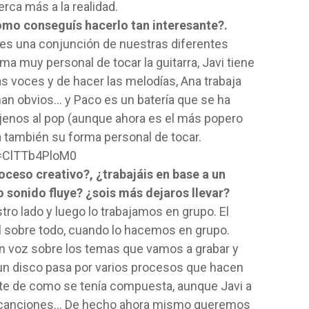
erca más a la realidad.
mo conseguís hacerlo tan interesante?.
e es una conjunción de nuestras diferentes
ma muy personal de tocar la guitarra, Javi tiene
s voces y de hacer las melodías, Ana trabaja
nan obvios… y Paco es un batería que se ha
ajenos al pop (aunque ahora es el más popero
a también su forma personal de tocar.
=ClTTb4PloM0
eso creativo?, ¿trabajáis en base a un
 sonido fluye? ¿sois más dejaros llevar?
o lado y luego lo trabajamos en grupo. El
cal sobre todo, cuando lo hacemos en grupo.
 voz sobre los temas que vamos a grabar y
a un disco pasa por varios procesos que hacen
ste de como se tenía compuesta, aunque Javi a
s canciones… De hecho ahora mismo queremos