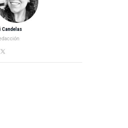
i Candelas
edacción