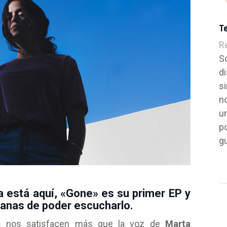
T
R
S
di
si
n
un
p
g
 está aquí, «Gone» es su primer EP y
anas de poder escucharlo.
s nos satisfacen más que la voz de
Marta