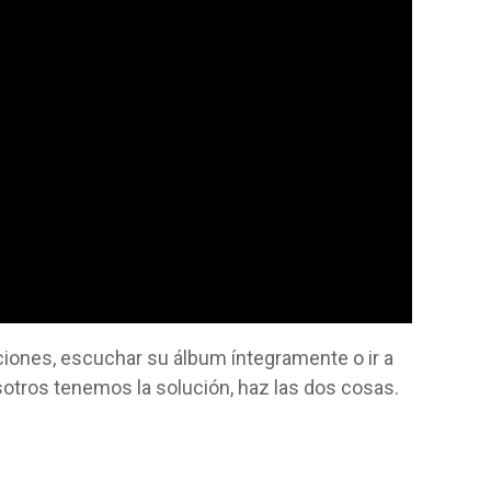
iones, escuchar su álbum íntegramente o ir a
sotros tenemos la solución, haz las dos cosas.