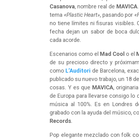
Casanova
, nombre real de
MAVICA
tema
«Plastic Heart»
, pasando por
«F
no tiene límites ni fisuras visibles
fecha dejan un sabor de boca du
cada acorde.
Escenarios como el
Mad Cool
o el
M
de su precioso directo y próximam
como
L’Auditori
de Barcelona, exac
publicado su nuevo trabajo, un 18 d
cosas. Y es que
MAVICA
, originar
de Europa para llevarse consigo lo q
música al 100%. Es en Londres 
grabado con la ayuda del músico, c
Records
.
Pop elegante mezclado con folk co