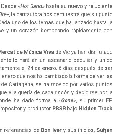
. Desde
«Hot Sand»
hasta su nuevo y reluciente
ire»
, la cantautora nos demuestra que su gusto
. Cada uno de los temas que ha lanzado hasta la
lce y un corazón bombeando rápidamente con
ercat de Música Viva
de Vic ya han disfrutado
ente lo hará en un escenario peculiar y único
tamente el 24 de enero. 6 días después de ser
e enero que nos ha cambiado la forma de ver las
ia de Cartagena, se ha movido por varios puntos
ue ella quería de cada rincón y decidirse por la
donde ha dado forma a
«Gone»
, su primer EP
ompositor y productor
PBSR
bajo
Hidden Track
n referencias de
Bon Iver
y sus inicios,
Sufjan