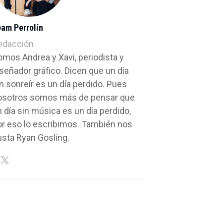
eam Perrolín
edacción
omos Andrea y Xavi, periodista y
señador gráfico. Dicen que un día
n sonreír es un día perdido. Pues
osotros somos más de pensar que
 día sin música es un día perdido,
or eso lo escribimos. También nos
usta Ryan Gosling.