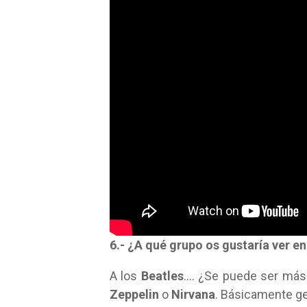
6.- ¿A qué grupo os gustaría ver e
A los
Beatles
…. ¿Se puede ser más 
Zeppelin
o
Nirvana
. Básicamente ge