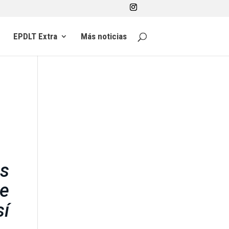
EPDLT Extra
Más noticias
ás
te
sí