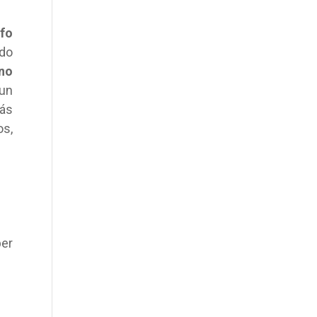
fo
ndo
no
 un
más
os,
per