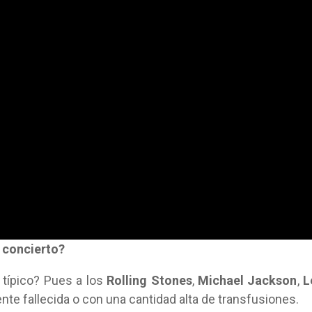
n concierto?
típico? Pues a los
Rolling Stones
,
Michael Jackson
,
L
nte fallecida o con una cantidad alta de transfusiones.