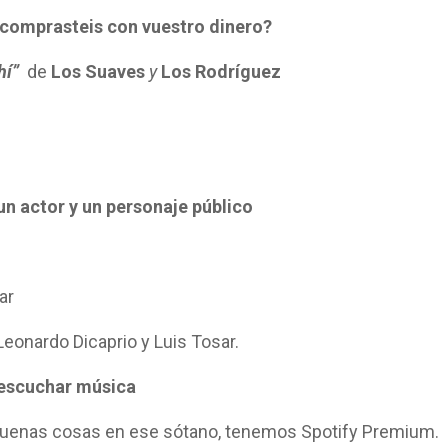
e comprasteis con vuestro dinero?
ahí”
de
Los Suaves
y
Los Rodríguez
un actor y un personaje público
ar
 Leonardo Dicaprio y Luis Tosar.
 escuchar música
buenas cosas en ese sótano, tenemos Spotify Premium.