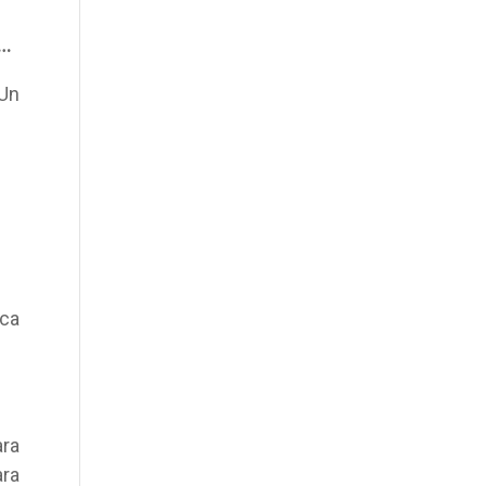
s…
 Un
ca
ara
ara