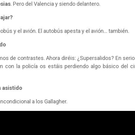
esias
. Pero del Valencia y siendo delantero.
iajar?
utobús y el avión. El autobús apesta y el avión… también.
ado
os de contrastes. Ahora diréis: ¿Supersalidos? En serio
n con la policía os estáis perdiendo algo básico del c
s asistido
incondicional a los Gallagher.