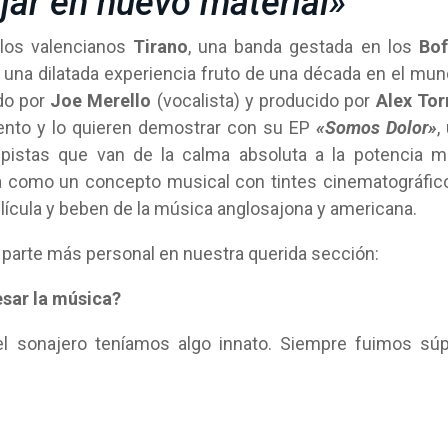
jar en nuevo material»‘
los valencianos
Tirano
, una banda gestada en los
Bof
 una dilatada experiencia fruto de una década en el mu
do por
Joe Merello
(vocalista) y producido por
Alex Tor
mento y lo quieren demostrar con su EP
«Somos Dolor»
,
n pistas que van de la calma absoluta a la potencia 
ca como un concepto musical con tintes cinematográfic
lícula y beben de la música anglosajona y americana.
 parte más personal en nuestra querida sección:
esar la música?
l sonajero teníamos algo innato. Siempre fuimos sú