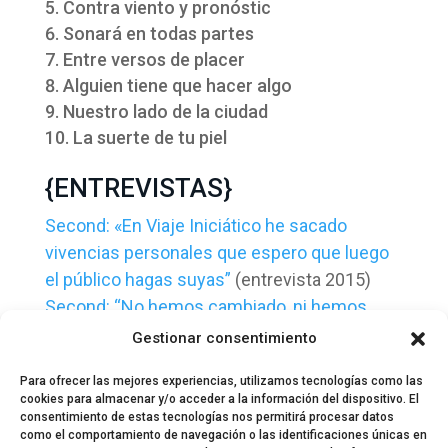
Contra viento y pronóstic
Sonará en todas partes
Entre versos de placer
Alguien tiene que hacer algo
Nuestro lado de la ciudad
La suerte de tu piel
{ENTREVISTAS}
Second: «En Viaje Iniciático he sacado
vivencias personales que espero que luego
el público hagas suyas”
(entrevista 2015)
Second: “No hemos cambiado, ni hemos
dado un giro de 180º, solo hemos
Gestionar consentimiento
evolucionado”
(entrevista 2013)
Para ofrecer las mejores experiencias, utilizamos tecnologías como las
cookies para almacenar y/o acceder a la información del dispositivo. El
consentimiento de estas tecnologías nos permitirá procesar datos
como el comportamiento de navegación o las identificaciones únicas en