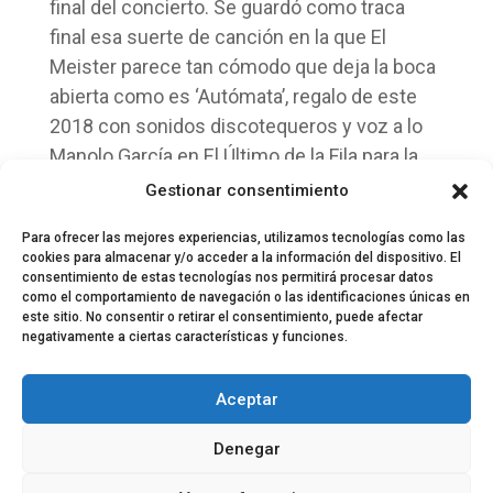
final del concierto. Se guardó como traca
final esa suerte de canción en la que El
Meister parece tan cómodo que deja la boca
abierta como es ‘Autómata’, regalo de este
2018 con sonidos discotequeros y voz a lo
Manolo García en El Último de la Fila para la
que se bajó a cantar y bailar con el público.
Gestionar consentimiento
Regalo para los oídos.
Para ofrecer las mejores experiencias, utilizamos tecnologías como las
cookies para almacenar y/o acceder a la información del dispositivo. El
consentimiento de estas tecnologías nos permitirá procesar datos
como el comportamiento de navegación o las identificaciones únicas en
este sitio. No consentir o retirar el consentimiento, puede afectar
negativamente a ciertas características y funciones.
© 2024 El Perfil de la Tostada
Política de privacidad
Política de Cookies
Aceptar
Aviso legal
Equipo EPDLT
Contacto
Denegar