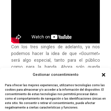
Con los tres singles de adelanto, ya nos
podemos hacer la idea de que
«Gourmet»
será algo especial, tanto para el público
como para la banda. Ahora solo queda
esperar al 21 de septiembre para disfrutar al
Gestionar consentimiento
completo del nuevo trabajo de Veintiuno.
Para ofrecer las mejores experiencias, utilizamos tecnologías como las
cookies para almacenar y/o acceder a la información del dispositivo. El
consentimiento de estas tecnologías nos permitirá procesar datos
como el comportamiento de navegación o las identificaciones únicas en
este sitio. No consentir o retirar el consentimiento, puede afectar
negativamente a ciertas características y funciones.