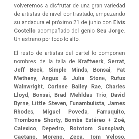
volveremos a disfrutar de una gran variedad
de artistas de nivel contrastado, empezando
su andadura el próximo 21 de junio con
Elvis
Costello
acompañado del genio
Seu Jorge
.
Un estreno por todo lo alto.
El resto de artistas del cartel lo componen
nombres de la talla de
Kraftwerk
,
Serrat
,
Jeff Beck
,
Simple Minds
,
Bonsai
,
Pat
Metheny
,
Angus & Julia Ston
e,
Rufus
Wainwright
,
Corinne Bailey Rae
,
Charles
Lloyd
,
Bonsai
,
Brad Mehldau Trio
,
David
Byrne
,
Little Steven
,
Funambulista
,
James
Rhodes
,
Miguel Poveda
,
Farruquito
,
Trombone Shorty
,
Bomba Estéreo + Zoé
,
Calexico
,
Depedro
,
Rototom Sunsplash
,
Caetano, Moreno, Zeca, Tom Veloso
,