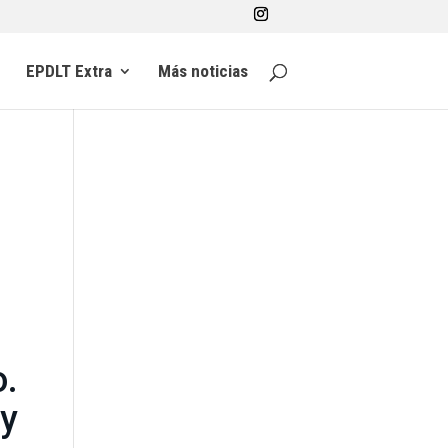
EPDLT Extra
Más noticias
o.
ly