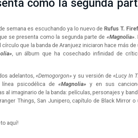
senta como la segunda par
 de semana es escuchando ya lo nuevo de
Rufus T. Firef
 que se presenta como la segunda parte de
«Magnolia»
.
l círculo que la banda de Aranjuez iniciaron hace más de
olia»
, un álbum que ha cosechado infinidad de críti
dos adelantos,
«Demogorgon»
y su versión de
«Lucy In 
 línea psicodélica de
«Magnolia»
y en sus cancion
 al imaginario de la banda: películas, personajes y ban
anger Things, San Junipero, capítulo de Black Mirror o
to aquí!