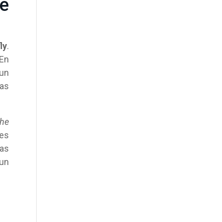
te
ly
.
 En
 un
cas
The
es
das
 un