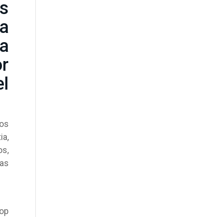
os
la
ia
or
el
ios
ia,
os,
das
pop