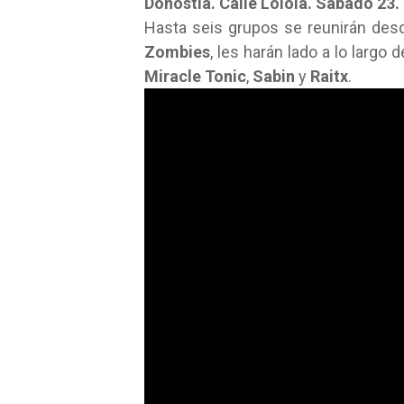
Donostia. Calle Loiola. Sábado 23.
Hasta seis grupos se reunirán des
Zombies
, les harán lado a lo largo d
Miracle Tonic
,
Sabin
y
Raitx
.