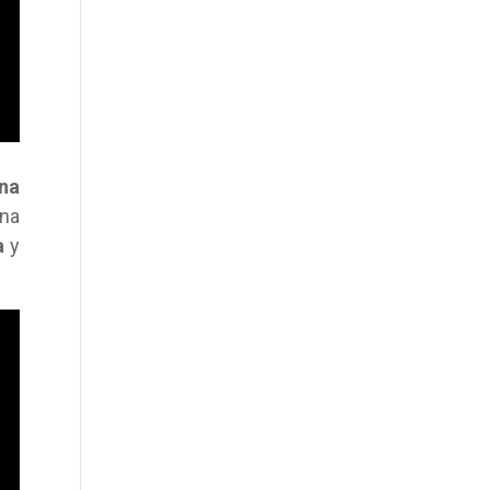
ina
ena
a
y