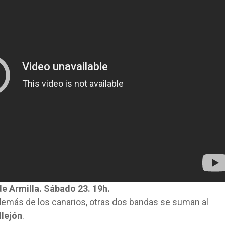
e Armilla. Sábado 23. 19h.
además de los canarios, otras dos bandas se suman al
llejón
.