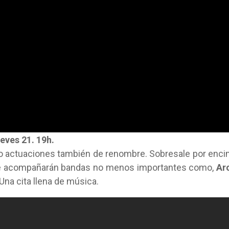
eves 21. 19h.
nco actuaciones también de renombre. Sobresale por enc
e acompañarán bandas no menos importantes como,
Ar
 Una cita llena de música.