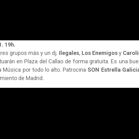
1. 19h.
 tres grupos más y un dj.
Ilegales
,
Los Enemigos
y
Carol
ctuarán en Plaza del Callao de forma gratuita. Es una bu
la Música por todo lo alto. Patrocina
SON Estrella Galici
tamiento de Madrid.