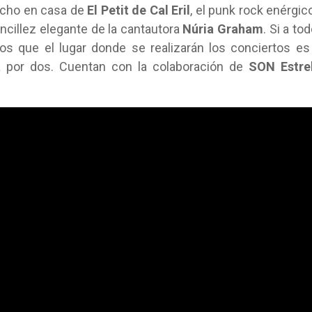
hecho en casa de
El Petit de Cal Eril
, el punk rock enérgic
encillez elegante de la cantautora
Núria Graham
. Si a to
s que el lugar donde se realizarán los conciertos es
ca por dos. Cuentan con la colaboración de
SON Estrel