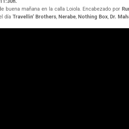
 11:30h.
de buena mañana en la calla Loiola. Encabezado por
Ru
el día
Travellin’ Brothers
,
Nerabe
,
Nothing Box
,
Dr. Mah