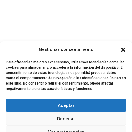
Gestionar consentimiento
Para ofrecer las mejores experiencias, utilizamos tecnologías como las
cookies para almacenar y/o acceder a la información del dispositivo. El
consentimiento de estas tecnologías nos permitirá procesar datos
como el comportamiento de navegación o las identificaciones únicas en
este sitio. No consentir o retirar el consentimiento, puede afectar
negativamente a ciertas características y funciones.
© 2024 El Perfil de la Tostada
Política de privacidad
Política de Cookies
Aceptar
Aviso legal
Equipo EPDLT
Contacto
Denegar
Ver preferencias