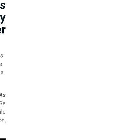
s
 y
er
As
s
da
As
 Se
ile
on,