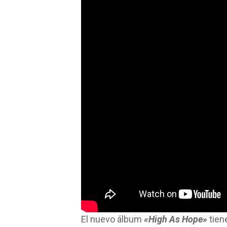
El nuevo álbum
«High As Hope»
tien