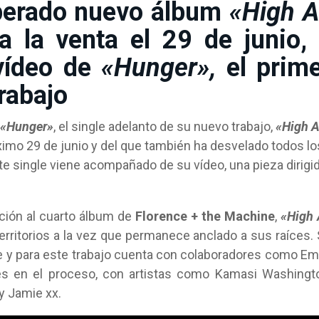
sperado nuevo álbum
«High A
a la venta el 29
de junio,
 vídeo de
«Hunger»,
el prim
rabajo
«Hunger»
, el single adelanto de su nuevo trabajo,
«High 
óximo 29 de junio y del que también ha desvelado todos lo
 single viene acompañado de su vídeo, una pieza dirigi
ción al cuarto álbum de
Florence + the Machine
,
«High 
erritorios a la vez que permanece anclado a sus raíces.
ce y para este trabajo cuenta con colaboradores como Em
es en el proceso, con artistas como Kamasi Washingt
y Jamie xx.