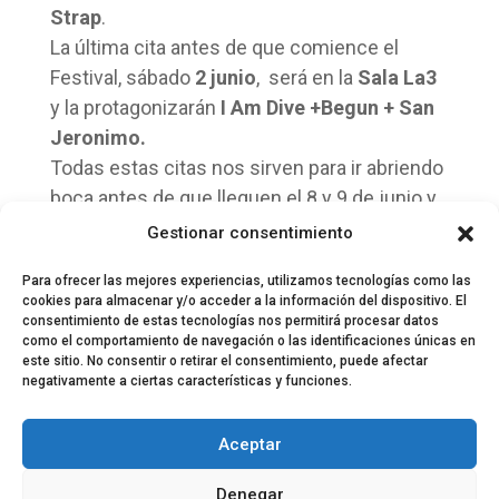
Strap
.
La última cita antes de que comience el
Festival, sábado
2 junio
, será en la
Sala La3
y la protagonizarán
I Am Dive +Begun + San
Jeronimo.
Todas estas citas nos sirven para ir abriendo
boca antes de que lleguen el 8 y 9 de junio y
disfrutemos a lo grande de Festival de les
Gestionar consentimiento
Arts.
Para ofrecer las mejores experiencias, utilizamos tecnologías como las
cookies para almacenar y/o acceder a la información del dispositivo. El
consentimiento de estas tecnologías nos permitirá procesar datos
como el comportamiento de navegación o las identificaciones únicas en
este sitio. No consentir o retirar el consentimiento, puede afectar
negativamente a ciertas características y funciones.
© 2024 El Perfil de la Tostada
Política de privacidad
Política de Cookies
Aceptar
Aviso legal
Equipo EPDLT
Contacto
Denegar