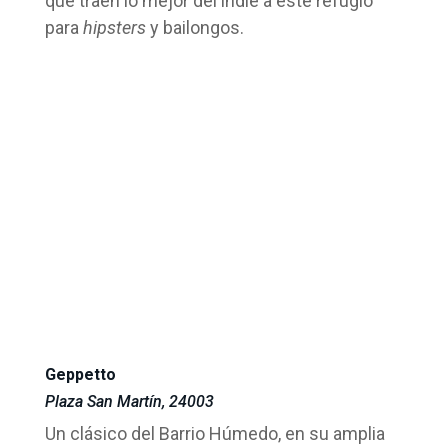
que traen lo mejor del indie a este refugio
para
hipsters
y bailongos.
Geppetto
Plaza San Martín, 24003
Un clásico del Barrio Húmedo, en su amplia