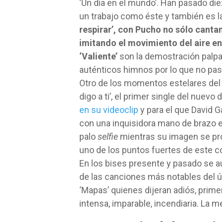
‘Un día en el mundo’. Han pasado diez
un trabajo como éste y también es l
respirar’, con Pucho no sólo cant
imitando el movimiento del aire en
‘Valiente’
son la demostración palpa
auténticos himnos por lo que no pas
Otro de los momentos estelares del c
digo a ti’, el primer single del nuev
en su videoclip
y para el que David Ga
con una inquisidora mano de brazo 
palo
selfie
mientras su imagen se pro
uno de los puntos fuertes de este c
En los bises presente y pasado se au
de las canciones más notables del ú
‘Mapas’ quienes dijeran adiós, primer
intensa, imparable, incendiaria. La