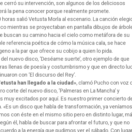
ue cerró su intervención, son algunos de los deliciosos
erá la pena conocer porque realmente promete.
0 horas salió Vetusta Morla al escenario. La canción elegi
isco mientras se proyectaban en pantalla dibujos de árbol
e buscan su camino hacia el cielo como metáfora de su
ble referencia poética de cómo la música cala, se hace
eno a la par que ofrece su cobijo a quien lo pida.
 del nuevo disco, ‘Deséame suerte’, otro ejemplo de que
ras llenas de poesía y costumbrismo y que en directo lu
tinuaron con ‘El discurso del Rey’.
tusta han llegado a la ciudad»
, clamó Pucho con voz 
tro corte del nuevo disco, ‘Palmeras en La Mancha’ y
 muy excitados por aquí. Es nuestro primer concierto d
sta. «Es un disco que habla de transformación, ya veníamo
imos con éste en el mismo sitio pero en distinto lugar, m
egún él, habla de buscar para afrontar el futuro, y que no
uerdo a la energía que pudimos ver el sábado. Con luga