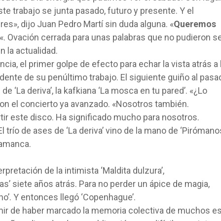
ste trabajo se junta pasado, futuro y presente. Y el
res», dijo Juan Pedro Martí sin duda alguna. «
Queremos
«. Ovación cerrada para unas palabras que no pudieron s
 la actualidad.
cia, el primer golpe de efecto para echar la vista atrás a 
dente de su penúltimo trabajo. El siguiente guiño al pasa
de ‘La deriva’, la kafkiana ‘La mosca en tu pared’. «¿Lo
on el concierto ya avanzado. «Nosotros también.
 este disco. Ha significado mucho para nosotros.
 El trío de ases de ‘La deriva’ vino de la mano de ‘Pirómanos
pretación de la intimista ‘Maldita dulzura’,
s’ siete años atrás. Para no perder un ápice de magia,
no’. Y entonces llegó ‘Copenhague’.
mir de haber marcado la memoria colectiva de muchos e