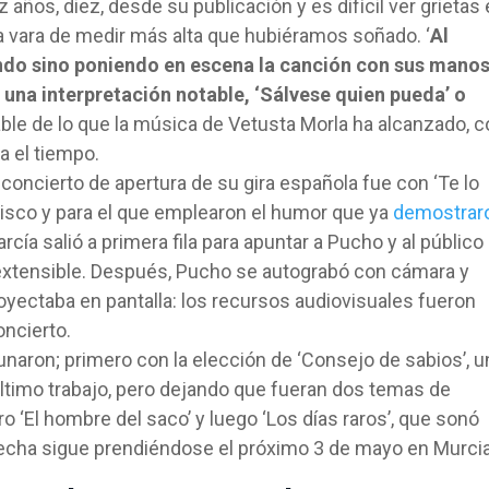
 años, diez, desde su publicación y es difícil ver grietas
a vara de medir más alta que hubiéramos soñado. ‘
Al
ando sino poniendo en escena la canción con sus mano
 una interpretación notable, ‘Sálvese quien pueda’ o
ble de lo que la música de Vetusta Morla ha alcanzado, c
a el tiempo.
oncierto de apertura de su gira española fue con ‘Te lo
o disco y para el que emplearon el humor que ya
demostrar
rcía salió a primera fila para apuntar a Pucho y al público
extensible. Después, Pucho se autograbó con cámara y
yectaba en pantalla: los recursos audiovisuales fueron
oncierto.
naron; primero con la elección de ‘Consejo de sabios’, u
ltimo trabajo, pero dejando que fueran dos temas de
o ‘El hombre del saco’ y luego ‘Los días raros’, que sonó
 mecha sigue prendiéndose el próximo 3 de mayo en Murcia