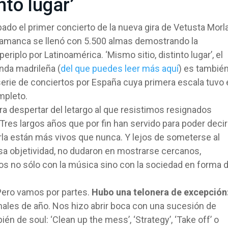
nto lugar’
ado el primer concierto de la nueva gira de Vetusta Morl
lamanca se llenó con 5.500 almas demostrando la
eriplo por Latinoamérica. ‘Mismo sitio, distinto lugar’, el
nda madrileña (
del que puedes leer más aquí
) es tambié
erie de conciertos por España cuya primera escala tuvo 
mpleto.
a despertar del letargo al que resistimos resignados
 Tres largos años que por fin han servido para poder decir
rla están más vivos que nunca. Y lejos de someterse al
lsa objetividad, no dudaron en mostrarse cercanos,
s no sólo con la música sino con la sociedad en forma 
 Pero vamos por partes.
Hubo una telonera de excepción
finales de año. Nos hizo abrir boca con una sucesión de
n de soul: ‘Clean up the mess’, ‘Strategy’, ‘Take off’ o