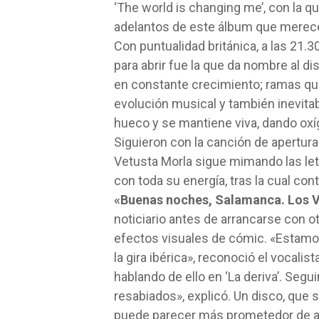
‘The world is changing me’, con la q
adelantos de este álbum que merec
Con puntualidad británica, a las 21.3
para abrir fue la que da nombre al d
en constante crecimiento; ramas qu
evolución musical y también inevita
hueco y se mantiene viva, dando oxíg
Siguieron con la canción de apertura
Vetusta Morla sigue mimando las let
con toda su energía, tras la cual con
«Buenas noches, Salamanca. Los Ve
noticiario antes de arrancarse con o
efectos visuales de cómic. «Estamos
la gira ibérica», reconoció el vocali
hablando de ello en ‘La deriva’. Segu
resabiados», explicó. Un disco, que s
puede parecer más prometedor de ac