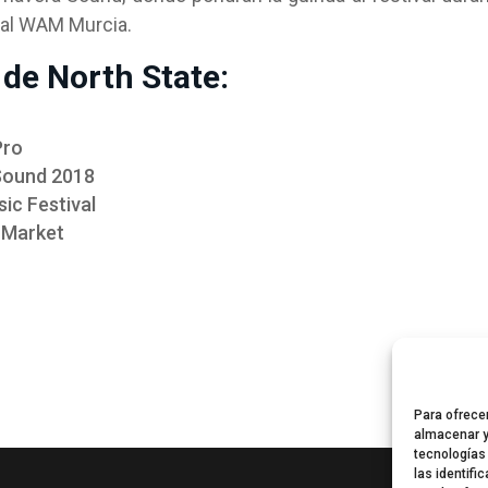
ival WAM Murcia.
de North State:
Pro
 Sound 2018
ic Festival
o Market
Para ofrece
almacenar y
tecnologías
las identifi