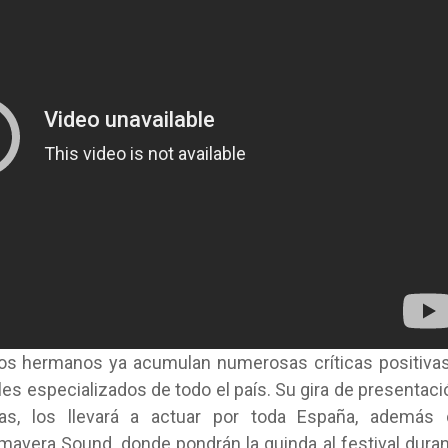
los hermanos ya acumulan numerosas críticas positiva
s especializados de todo el país. Su gira de presentaci
, los llevará a actuar por toda España, además 
rimavera Sound, donde pondrán la guinda al festival dura