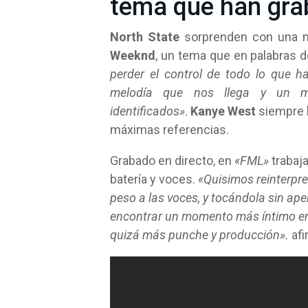
tema que han gra
North State
sorprenden con una 
Weeknd
, un tema que en palabras 
perder el control de todo lo que 
melodía que nos llega y un me
identificados»
.
Kanye West
siempre h
máximas referencias.
Grabado en directo, en
«FML»
trabaj
batería y voces.
«Quisimos reinterpre
peso a las voces, y tocándola sin a
encontrar un momento más íntimo en l
quizá más punche y producción».
afi