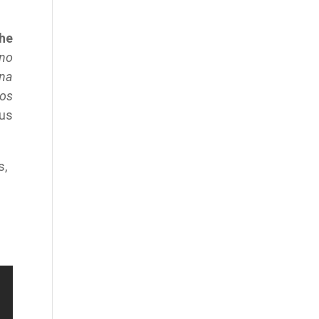
he
 no
una
os
sus
s,