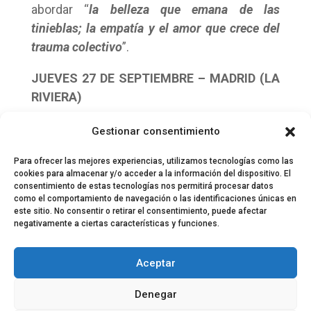
abordar “
la belleza que emana de las
tinieblas; la empatía y el amor que crece del
trauma colectivo
”.
JUEVES 27 DE SEPTIEMBRE – MADRID (LA
RIVIERA)
VIERNES 28 DE SEPTIEMBRE – BARCELONA
Gestionar consentimiento
(RAZZMATAZZ)
Para ofrecer las mejores experiencias, utilizamos tecnologías como las
cookies para almacenar y/o acceder a la información del dispositivo. El
consentimiento de estas tecnologías nos permitirá procesar datos
como el comportamiento de navegación o las identificaciones únicas en
este sitio. No consentir o retirar el consentimiento, puede afectar
negativamente a ciertas características y funciones.
© 2024 El Perfil de la Tostada
Política de privacidad
Política de Cookies
Aceptar
Aviso legal
Equipo EPDLT
Contacto
Denegar