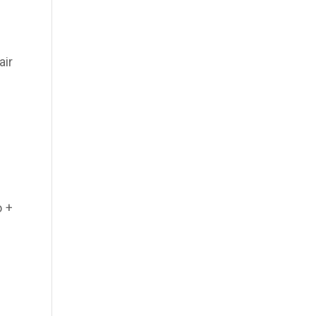
air
o +