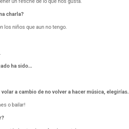
ner un fetiche de lo que nos gusta.
na charla?
n los niños que aun no tengo.
.
egado ha sido…
r volar a cambio de no volver a hacer música, elegirías
es o bailar!
r?