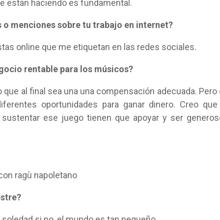
e están haciendo es fundamental.
s o menciones sobre tu trabajo en internet?
stas online que me etiquetan en las redes sociales.
gocio rentable para los músicos?
 que al final sea una una compensación adecuada. Pero
erentes oportunidades para ganar dinero. Creo que 
 sustentar ese juego tienen que apoyar y ser genero
 con ragù napoletano
estre?
e soledad si no, el mundo es tan pequeño.