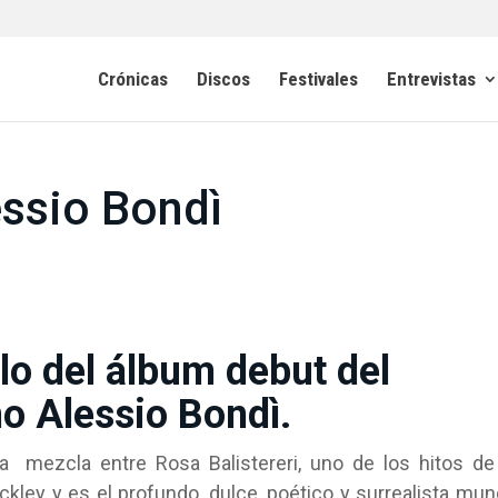
Crónicas
Discos
Festivales
Entrevistas
essio Bondì
tulo del álbum debut del
no Alessio Bondì.
 mezcla entre Rosa Balistereri, uno de los hitos de
uckley y es el profundo, dulce, poético y surrealista mu