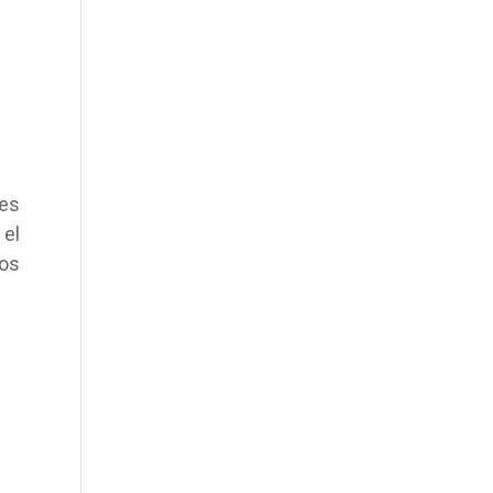
 es
el
sos