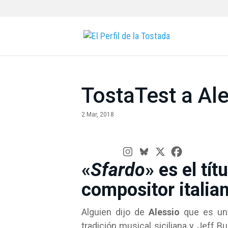
TostaTest a Al
2 Mar, 2018
«
Sfardo
» es el tí
compositor italia
Alguien dijo de
Alessio
que es una
tradición musical siciliana y Jeff B