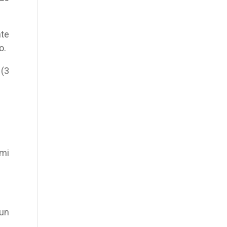
nte
o.
 (3
 mi
 un