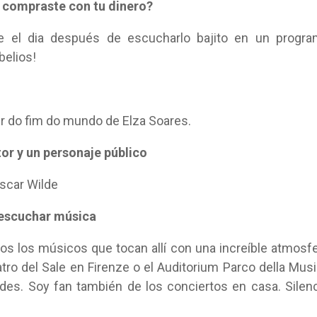
e compraste con tu dinero?
ue el dia después de escucharlo bajito en un progr
belios!
r do fim do mundo de Elza Soares.
tor y un personaje público
scar Wilde
 escuchar música
los los músicos que tocan allí con una increíble atmosf
atro del Sale en Firenze o el Auditorium Parco della Mus
es. Soy fan también de los conciertos en casa. Silen