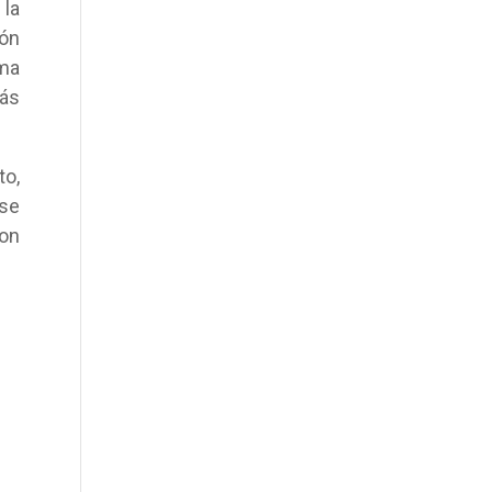
 la
ión
ima
ás
to,
 se
ron