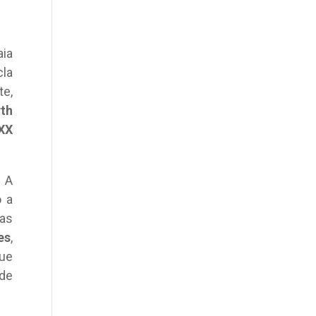
aia
cla
te,
th
XX
. A
o a
das
es
,
que
 de