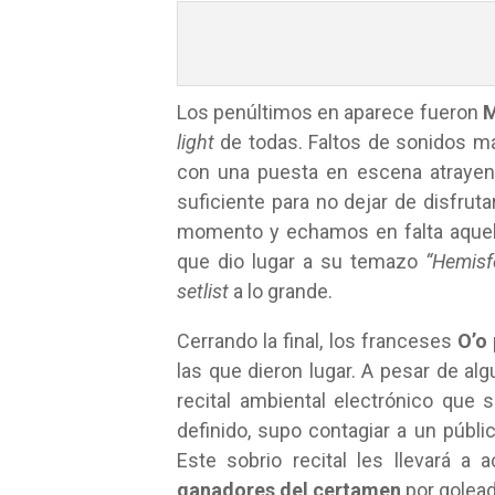
Los penúltimos en aparece fueron
M
light
de todas. Faltos de sonidos má
con una puesta en escena atrayent
suficiente para no dejar de disfrut
momento y echamos en falta aquella 
que dio lugar a su temazo
“Hemisf
setlist
a lo grande.
Cerrando la final, los franceses
O’o
las que dieron lugar. A pesar de al
recital ambiental electrónico que
definido, supo contagiar a un públ
Este sobrio recital les llevará a 
ganadores del certamen
por golead