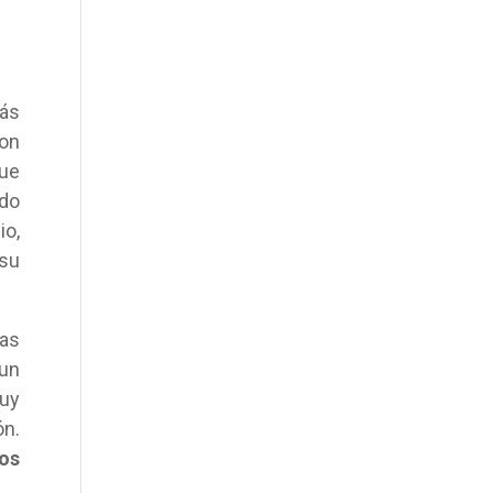
más
ron
fue
odo
io,
 su
das
 un
muy
ón.
os