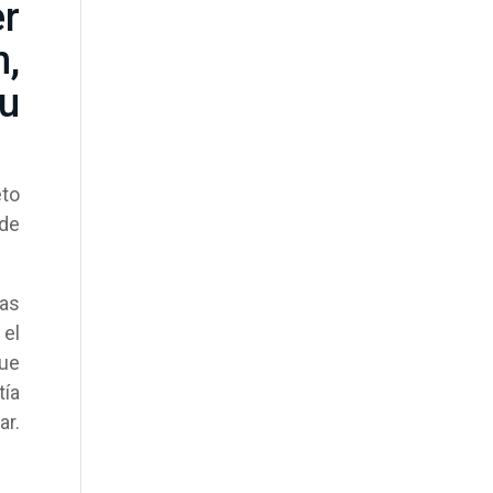
er
n,
su
eto
 de
las
 el
que
tía
ar.