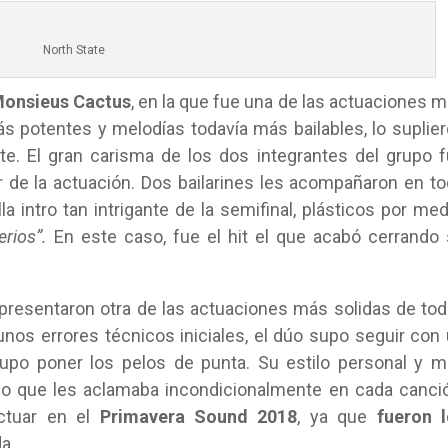
North State
onsieus Cactus
, en la que fue una de las actuaciones 
s potentes y melodías todavía más bailables, lo suplie
e. El gran carisma de los dos integrantes del grupo 
ar de la actuación. Dos bailarines les acompañaron en t
intro tan intrigante de la semifinal, plásticos por med
erios”.
En este caso, fue el hit el que acabó cerrando
presentaron otra de las actuaciones más solidas de to
gunos errores técnicos iniciales, el dúo supo seguir con
 supo poner los pelos de punta. Su estilo personal y 
ico que les aclamaba incondicionalmente en cada canci
actuar en el
Primavera Sound
2018
, ya que
fueron l
a.