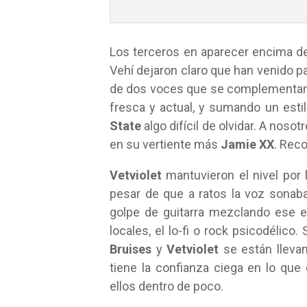
Los terceros en aparecer encima d
Vehí dejaron claro que han venido p
de dos voces que se complementan 
fresca y actual, y sumando un est
State
algo difícil de olvidar. A nos
en su vertiente más
Jamie XX
. Rec
Vetviolet
mantuvieron el nivel por 
pesar de que a ratos la voz sona
golpe de guitarra mezclando ese e
locales, el lo-fi o rock psicodélico
Bruises
y
Vetviolet
se están llevan
tiene la confianza ciega en lo qu
ellos dentro de poco.