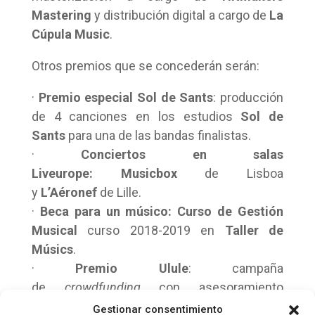
Mastering
y distribución digital a cargo de
La
Cúpula Music
.
Otros premios que se concederán serán:
·
Premio especial Sol de Sants
: producción
de 4 canciones en los estudios
Sol de
Sants
para una de las bandas finalistas.
·
Conciertos en salas
Liveurope: Musicbox
de Lisboa
y
L’Aéronef
de Lille.
·
Beca para un músico:
Curso de Gestión
Musical
curso 2018-2019 en
Taller de
Músics
.
·
Premio Ulule
: campaña
de
crowdfunding
con asesoramiento
personalizado y condiciones preferentes
Gestionar consentimiento