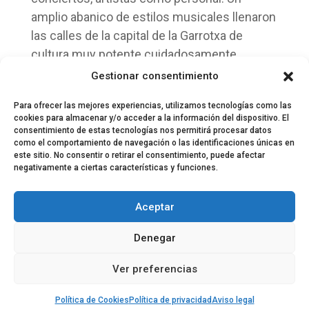
amplio abanico de estilos musicales llenaron
las calles de la capital de la Garrotxa de
cultura muy potente cuidadosamente
seleccionada. Un placer para oídos, vista y
Gestionar consentimiento
alma. Sin duda, ¡un espectáculo nada mini!
Para ofrecer las mejores experiencias, utilizamos tecnologías como las
cookies para almacenar y/o acceder a la información del dispositivo. El
consentimiento de estas tecnologías nos permitirá procesar datos
como el comportamiento de navegación o las identificaciones únicas en
este sitio. No consentir o retirar el consentimiento, puede afectar
negativamente a ciertas características y funciones.
© 2024 El Perfil de la Tostada
Política de privacidad
Política de Cookies
Aceptar
Aviso legal
Equipo EPDLT
Contacto
Denegar
Ver preferencias
Política de Cookies
Política de privacidad
Aviso legal