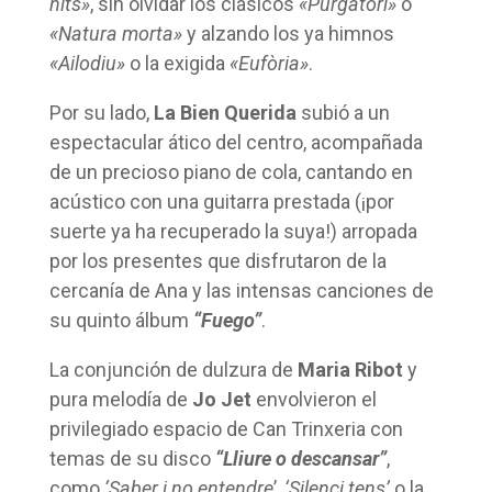
nits»
, sin olvidar los clásicos
«Purgatori»
o
«Natura morta»
y alzando los ya himnos
«Ailodiu»
o la exigida
«Eufòria»
.
Por su lado,
La Bien Querida
subió a un
espectacular ático del centro, acompañada
de un precioso piano de cola, cantando en
acústico con una guitarra prestada (¡por
suerte ya ha recuperado la suya!) arropada
por los presentes que disfrutaron de la
cercanía de Ana y las intensas canciones de
su quinto álbum
“Fuego”
.
La conjunción de dulzura de
Maria Ribot
y
pura melodía de
Jo Jet
envolvieron el
privilegiado espacio de Can Trinxeria con
temas de su disco
“Lliure o descansar”
,
como
‘Saber i no entendre
’,
‘Silenci tens’
o la