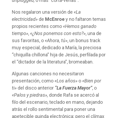
unplugged,
o más “corta-venas”.
Nos regalaron una versión de
«La
electricidad»
de
McEnroe
y no faltaron temas
propios recientes como
«Hemos ganado
tiempo»
,
«¿Nos ponemos con esto?»
, una de
sus favoritas, o
«Ahora, tú»
, un bonus track
muy especial, dedicado a María, la preciosa
“chiquilla chillona” hija de Jesús, perfilada por
el “dictador de la literatura”, bromeaban.
Algunas canciones no necesitaron
presentación, como
«Los años»
o
«Bien por
ti»
del disco anterior
“La Fuerza Mayor”
, o
«Palos y piedras»,
donde Rafa se acercó al
filo del escenario, teclado en mano, dejando
atrás el rollo sentimental para poner una
apetecible guinda electrónica; pero el clímax