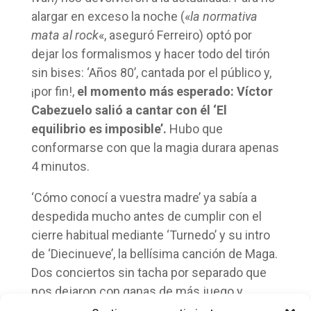
alargar en exceso la noche («
la normativa
mata al rock
«, aseguró Ferreiro) optó por
dejar los formalismos y hacer todo del tirón
sin bises: ‘Años 80’, cantada por el público y,
¡por fin!,
el momento más esperado: Víctor
Cabezuelo salió a cantar con él ‘El
equilibrio es imposible’.
Hubo que
conformarse con que la magia durara apenas
4 minutos.
‘Cómo conocí a vuestra madre’ ya sabía a
despedida mucho antes de cumplir con el
cierre habitual mediante ‘Turnedo’ y su intro
de ‘Diecinueve’, la bellísima canción de Maga.
Dos conciertos sin tacha por separado que
nos dejaron con ganas de más juego y
canciones entrelazadas. Pero eso habrá de