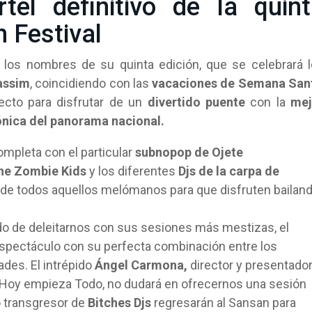
tel definitivo de la quin
n Festival
los nombres de su quinta edición, que se celebrará 
àssim
, coincidiendo con las
vacaciones de Semana San
fecto para disfrutar de un
divertido puente
con la
mej
rónica del panorama nacional.
ompleta con el particular
subnopop de Ojete
The Zombie Kids
y los diferentes
Djs de la carpa de
s de todos aquellos melómanos para que disfruten bailan
do de deleitarnos con sus sesiones más mestizas, el
spectáculo con su perfecta combinación entre los
des. El intrépido
Ángel Carmona,
director y presentado
 Hoy empieza Todo, no dudará en ofrecernos una sesión
o transgresor de
Bitches Djs
regresarán al Sansan para