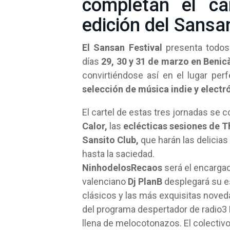
completan el car
edición del Sansa
El Sansan Festival
presenta todos 
días
29, 30 y 31 de marzo en Benic
convirtiéndose así en el lugar per
selección de música indie y elect
El cartel de estas tres jornadas se c
Calor,
las
eclécticas sesiones de 
Sansito Club,
que harán las delicia
hasta la saciedad.
NinhodelosRecaos
será el encarga
valenciano
Dj PlanB
desplegará su e
clásicos y las más exquisitas noveda
del programa despertador de radio3
llena de melocotonazos. El colectiv