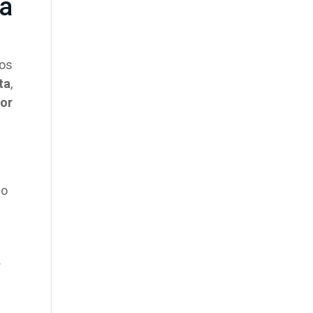
ta
los
ta
,
or
do
r