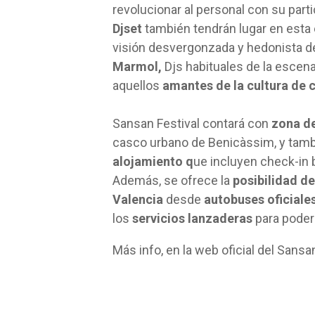
revolucionar al personal con su part
Djset
también tendrán lugar en esta 
visión desvergonzada y hedonista de 
Marmol,
Djs habituales de la escena
aquellos
amantes de la cultura de c
Sansan Festival contará con
zona d
casco urbano de Benicàssim, y tambi
alojamiento q
ue incluyen check-in b
Además, se ofrece la
posibilidad d
Valencia
desde
autobuses oficiale
los
servicios lanzaderas
para poder 
Más info, en la web oficial del Sansa