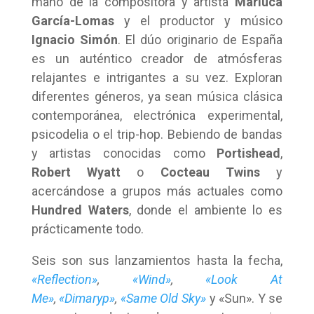
mano de la compositora y artista
Mariuca
García-Lomas
y el productor y músico
Ignacio Simón
. El dúo originario de España
es un auténtico creador de atmósferas
relajantes e intrigantes a su vez. Exploran
diferentes géneros, ya sean música clásica
contemporánea, electrónica experimental,
psicodelia o el trip-hop. Bebiendo de bandas
y artistas conocidas como
Portishead
,
Robert Wyatt
o
Cocteau Twins
y
acercándose a grupos más actuales como
Hundred Waters
, donde el ambiente lo es
prácticamente todo.
Seis son sus lanzamientos hasta la fecha,
«Reflection»
,
«Wind»
,
«Look At
Me»
,
«Dimaryp»
,
«Same Old Sky»
y «Sun». Y se