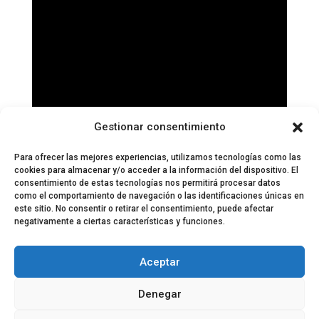
Gestionar consentimiento
¡FELIZ AÑO 2018!
Para ofrecer las mejores experiencias, utilizamos tecnologías como las
cookies para almacenar y/o acceder a la información del dispositivo. El
consentimiento de estas tecnologías nos permitirá procesar datos
como el comportamiento de navegación o las identificaciones únicas en
este sitio. No consentir o retirar el consentimiento, puede afectar
negativamente a ciertas características y funciones.
© 2024 El Perfil de la Tostada
Política de privacidad
Política de Cookies
Aceptar
Aviso legal
Equipo EPDLT
Contacto
Denegar