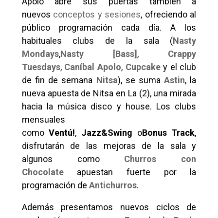
Apolo abre sus puertas también a
nuevos
conceptos y sesiones
, ofreciendo al
público programación cada día. A los
habituales clubs de la sala (
Nasty
Mondays
,
Nasty [Bass]
,
Crappy
Tuesdays
,
Caníbal Apolo
,
Cupcake
y el club
de fin de semana
Nitsa
), se suma
Astin
, la
nueva apuesta de Nitsa en La (2),
una mirada
hacia la música disco y house. Los clubs
mensuales
como
Ventú!
,
Jazz&Swing
o
Bonus Track
,
disfrutarán de las mejoras de la sala y
algunos como
Churros con
Chocolate
apuestan fuerte por la
programación de
Antichurros
.
Además presentamos nuevos ciclos de