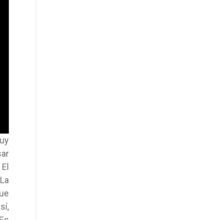
uy
sar
 El
 La
que
sí,
Es