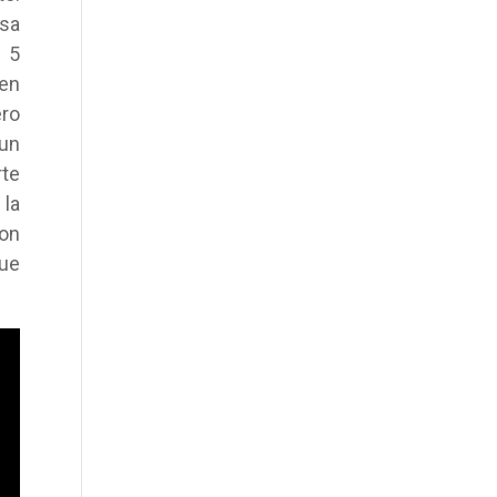
esa
 5
en
ero
 un
te
 la
con
que