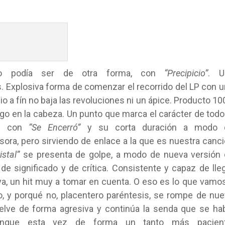
 podía ser de otra forma, con
“
Precipicio
”
. U
s. Explosiva forma de comenzar el recorrido del LP con 
o a fín no baja las revoluciones ni un ápice. Producto 1
go en la cabeza. Un punto que marca el carácter de todo
ue con
“Se Encerró”
y su corta duración a modo 
ora, pero sirviendo de enlace a la que es nuestra canc
stal”
se presenta de golpe, a modo de nueva versión
de significado y de crítica. Consistente y capaz de lle
va, un hit muy a tomar en cuenta. O eso es lo que vamo
o, y porqué no, placentero paréntesis, se rompe de nu
uelve de forma agresiva y continúa la senda que se ha
aunque esta vez de forma un tanto más pacient