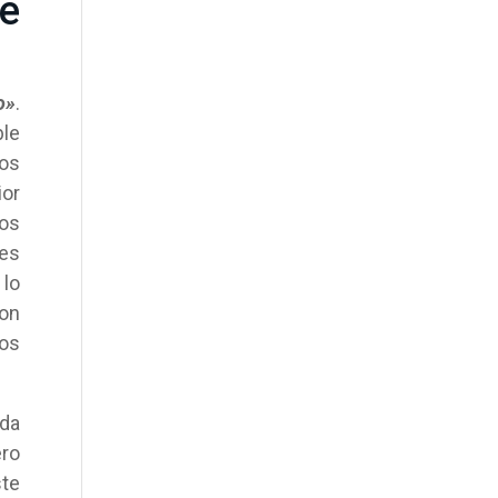
re
o»
.
ble
os
ior
mos
 es
 lo
on
los
ida
ero
ste