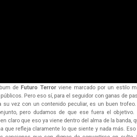
álbum de
Futuro Terror
viene marcado por un estilo m
 públicos. Pero eso sí, para el seguidor con ganas de pa
a su vez con un contenido peculiar, es un buen trofeo.
onjunto, pero dudamos de que ese fuera el objetivo.
en claro que eso ya viene dentro del alma de la banda, 
 que refleja claramente lo que siente y nada más. Eso 
es canciones que son dignas de convertirse en culto.