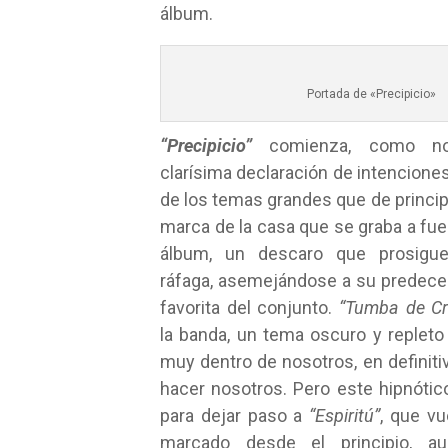
álbum.
Portada de «Precipicio»
“
Precipicio
”
comienza, como no
clarísima declaración de intencione
de los temas grandes que de principi
marca de la casa que se graba a fue
álbum, un descaro que prosig
ráfaga, asemejándose a su predeces
favorita del conjunto.
“Tumba de Cri
la banda, un tema oscuro y repleto 
muy dentro de nosotros, en definiti
hacer nosotros. Pero este hipnótic
para dejar paso a
“
Espiritú
”
, que v
marcado desde el principio, 