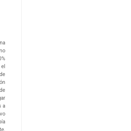
na
uno
00%
 el
de
ión
 de
gar
s a
evo
bía
e.