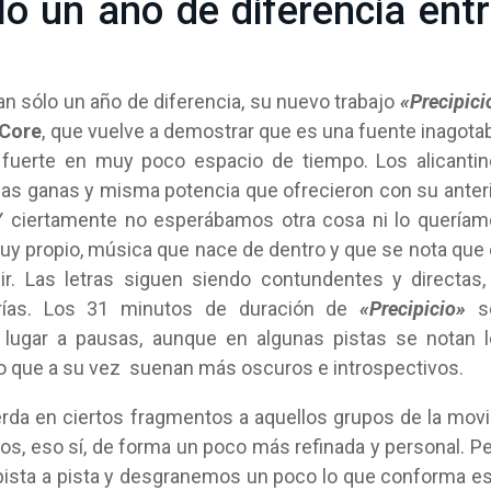
o un año de diferencia ent
an sólo un año de diferencia, su nuevo trabajo
«Precipici
Core
, que vuelve a demostrar que es una fuente inagota
uerte en muy poco espacio de tiempo. Los alicantin
as ganas y misma potencia que ofrecieron con su anter
Y ciertamente no esperábamos otra cosa ni lo quería
uy propio, música que nace de dentro y que se nota que
r. Las letras siguen siendo contundentes y directas,
rías. Los 31 minutos de duración de
«Precipicio»
s
 lugar a pausas, aunque en algunas pistas se notan 
 que a su vez suenan más oscuros e introspectivos.
rda en ciertos fragmentos a aquellos grupos de la mov
s, eso sí, de forma un poco más refinada y personal. P
pista a pista y desgranemos un poco lo que conforma e