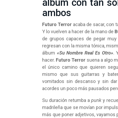
álbum con tan sol
ambos
Futuro Terror
acaba de sacar, con t
Y lo vuelven a hacer de la mano de
B
de grupos capaces de pegar muy f
regresan con la misma tónica, mism
álbum
«Su Nombre Real Es Otro»
. 
hacer.
Futuro Terror
suena a algo m
el único camino que quieren segui
mismo que sus guitarras y bate
vomitados sin descanso y sin dar
acordes un poco más pausados pero
Su duración retumba a
punk
y recue
madrileña que se movían por impulso
más que poner adjetivos, vayamos 