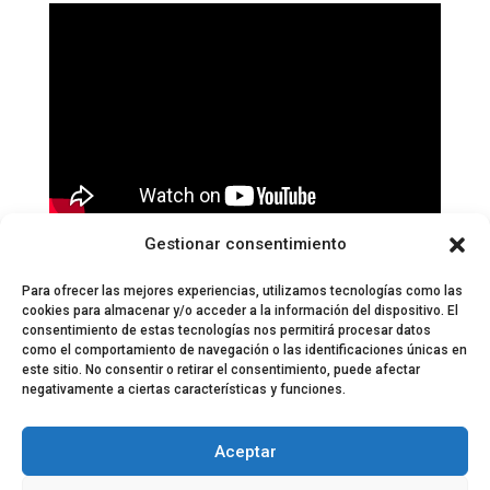
Si quieres ver a Mi Capitán en directo, no
Gestionar consentimiento
pierdas de vista nuestra
agenda
.
Para ofrecer las mejores experiencias, utilizamos tecnologías como las
cookies para almacenar y/o acceder a la información del dispositivo. El
consentimiento de estas tecnologías nos permitirá procesar datos
como el comportamiento de navegación o las identificaciones únicas en
este sitio. No consentir o retirar el consentimiento, puede afectar
negativamente a ciertas características y funciones.
© 2024 El Perfil de la Tostada
Política de privacidad
Política de Cookies
Aceptar
Aviso legal
Equipo EPDLT
Contacto