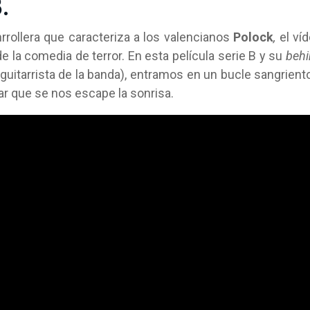
.
rrollera que caracteriza a los valencianos
Polock
,
el ví
 de la comedia de terror. En esta película serie B y su
beh
guitarrista de la banda), entramos en un bucle sangrient
r que se nos escape la sonrisa.