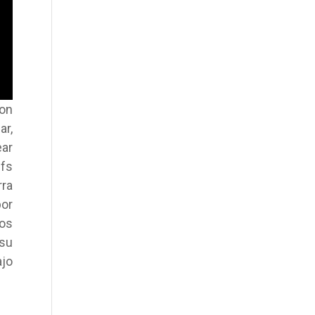
Con
ar,
ar
ffs
rra
por
los
 su
ajo