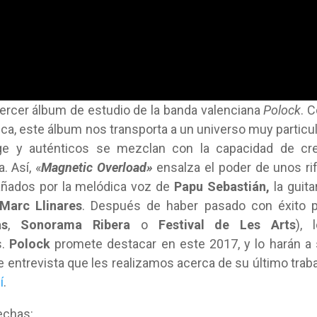
tercer álbum de estudio de la banda valenciana
Polock
. 
ca, este álbum nos transporta a un universo muy particul
ge y auténticos se mezclan con la capacidad de cre
 Así, «
Magnetic Overload»
ensalza el poder de unos ri
ñados por la melódica voz de
Papu Sebastián,
la guita
Marc Llinares
. Después de haber pasado con éxito 
as
,
Sonorama Ribera
o
Festival de Les Arts
), 
s.
Polock
promete destacar en este 2017, y lo harán a
te entrevista que les realizamos acerca de su último trab
í
.
echas: