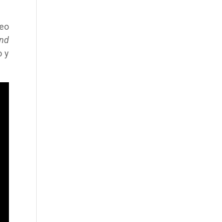
deo
ind
o y