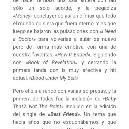
de hacer temblar una sala entera con tan
sólo un sólo acorde, y la pegadiza
«
Money»
concluyendo así un clímax que todo
el mundo quisiera que fuera eterno. Y es que
luego se bajaron las pulsaciones con «
I Need
a Doctor»
para volverlas a subir de nuevo
pero de forma más emotiva, con una de
nuestra favoritas, «
How It Ended».
Siguiendo
con «
Book of Revelation»
y cerrando la
primera tanda con la muy efectiva y hit
actual,
«Blood Under My Belt»
.
Pero el bis arrancó con varias sorpresas, y la
primera de todas fue la inclusión de «
Baby
That’s Not The Point»
incluido en la edición
del single de
«Best Friend»
. Un tema que
hacía años que no escuchábamos y que