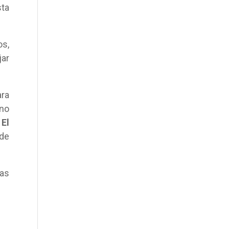
sta
os,
jar
ra
no
e
El
 de
mas