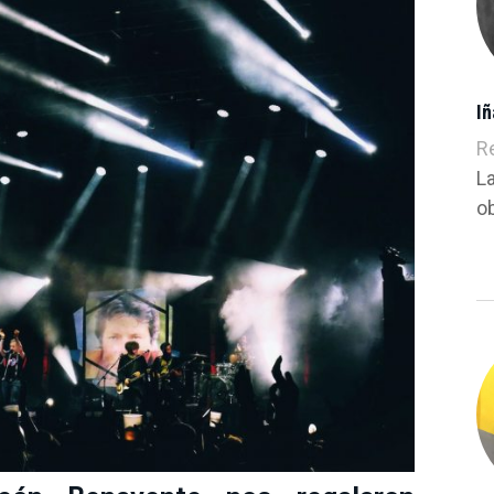
I
R
L
ob