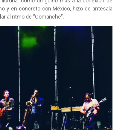
a llorona” como un guiño más a la conexión de
no y en concreto con México, hizo de antesala
ilar al ritmo de “Comanche”.