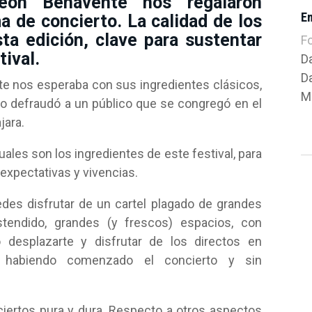
eón Benavente nos regalaron
E
a de concierto. La calidad de los
sta edición, clave para sustentar
F
tival.
D
D
nte nos esperaba con sus ingredientes clásicos,
Mú
no defraudó a un público que se congregó en el
jara.
cuales son los ingredientes de este festival, para
expectativas y vivencias.
des disfrutar de un cartel plagado de grandes
tendido, grandes (y frescos) espacios, con
o desplazarte y disfrutar de los directos en
uso habiendo comenzado el concierto y sin
ciertos pura y dura. Respecto a otros aspectos