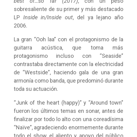
best of…so far (2017)
, con un peso
sobresaliente de su primer y más destacado
LP
Inside in/Inside out
, del ya lejano año
2006.
La gran “Ooh laa” con el protagonismo de la
guitarra acústica, que toma más
protagonismo incluso con “Seaside”
contrastaba directamente con la electricidad
de “Westside”, haciendo gala de una gran
armonía como banda, que predominó durante
toda su actuación.
“Junk of the heart (happy)” y “Around town”
fueron los últimos temas en sonar, antes de
finalizar por todo lo alto con una coreadísima
“Naïve”, agradeciendo enormemente durante
todo el show el aliento y apoyo del público