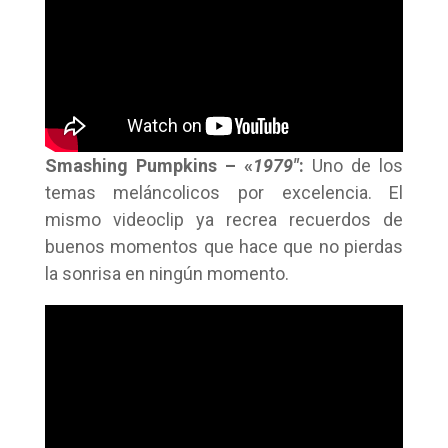
Smashing Pumpkins – «
1979″
:
Uno de los
temas meláncolicos por excelencia. El
mismo videoclip ya recrea recuerdos de
buenos momentos que hace que no pierdas
la sonrisa en ningún momento.