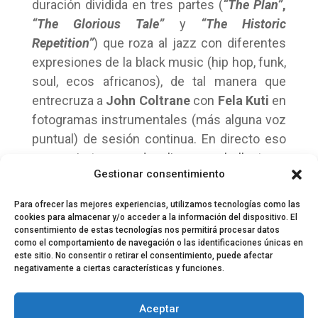
duración dividida en tres partes (
“The Plan”
,
“The Glorious Tale”
y
“The Historic
Repetition”
) que roza al jazz con diferentes
expresiones de la black music (hip hop, funk,
soul, ecos africanos), de tal manera que
entrecruza a
John Coltrane
con
Fela Kuti
en
fotogramas instrumentales (más alguna voz
puntual) de sesión continua. En directo eso
se convierte en un despliegue apabullante.
Gestionar consentimiento
Puedes comprar tus entradas
aquí
.
Para ofrecer las mejores experiencias, utilizamos tecnologías como las
cookies para almacenar y/o acceder a la información del dispositivo. El
consentimiento de estas tecnologías nos permitirá procesar datos
como el comportamiento de navegación o las identificaciones únicas en
este sitio. No consentir o retirar el consentimiento, puede afectar
negativamente a ciertas características y funciones.
© 2024 El Perfil de la Tostada
Política de privacidad
Política de Cookies
Aceptar
Aviso legal
Equipo EPDLT
Contacto