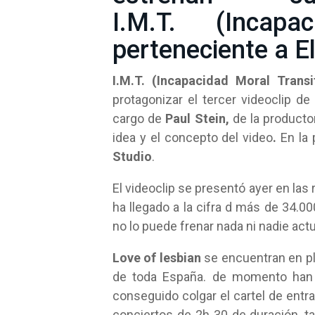
I.M.T. (Incapa
perteneciente a E
I.M.T. (Incapacidad Moral Transi
protagonizar el tercer videoclip d
cargo de
Paul Stein,
de la producto
idea y el concepto del video
.
En la
Studio
.
El videoclip se presentó ayer en las
ha llegado a la cifra d más de 34.0
no lo puede frenar nada ni nadie ac
Love of lesbian
se encuentran en pl
de toda España. de momento han r
conseguido colgar el cartel de ent
conciertos
de 2h 30 de duración, t