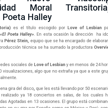
cidad Moral Transitoria)
l Poeta Halley
toria)
es el título escogido por
Love of Lesbian
pa
e
«El Poeta Halley»
. En esta ocasión la dirección
ha id
ra
Pérez Stein,
equipo que se ha encargado de elaborar
 producción técnica se ha sumado la productora
Overvi
 redes sociales de
Love of Lesbian
y en menos de 24 ho
00 visualizaciones, algo que no extraña ya que a este gr
tualmente.
ena gira del disco
,
que les está llevando por 50 escenar
ealizado ya 18 conciertos en salas, de los cuales 
radas Agotadas en 13 ocasiones. El grupo está combina
anto en su gira por España como en México y Perú, con