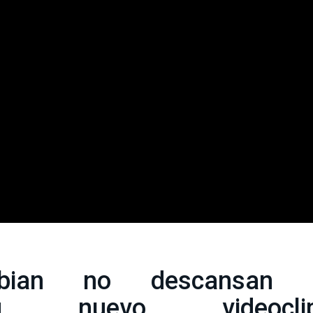
bian no descansan 
u nuevo videoclip