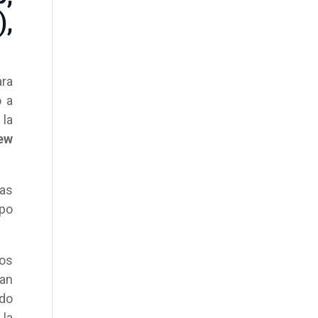
,
ra
o a
 la
ew
ras
upo
ios
han
ndo
 la