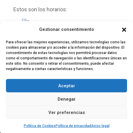
Estos son los horarios:
Gestionar consentimiento
El precio de la
entrada es de 6 euros.
Para ofrecer las mejores experiencias, utilizamos tecnologías como las
cookies para almacenar y/o acceder a la información del dispositivo. El
consentimiento de estas tecnologías nos permitirá procesar datos
como el comportamiento de navegación o las identificaciones únicas en
este sitio. No consentir o retirar el consentimiento, puede afectar
negativamente a ciertas características y funciones.
© 2024 El Perfil de la Tostada
Política de privacidad
Política de Cookies
Aceptar
Aviso legal
Equipo EPDLT
Contacto
Denegar
Ver preferencias
Política de Cookies
Política de privacidad
Aviso legal