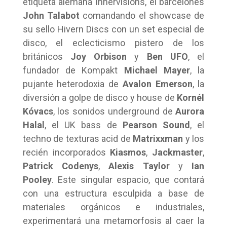
etiqueta alemana Innervisions, el barcelonés
John Talabot
comandando el showcase de
su sello Hivern Discs con un set especial de
disco, el eclecticismo pistero de los
británicos
Joy Orbison
y
Ben UFO
, el
fundador de Kompakt
Michael Mayer
, la
pujante heterodoxia de
Avalon Emerson
, la
diversión a golpe de disco y house de
Kornél
Kóvacs
, los sonidos underground de
Aurora
Halal
, el UK bass de
Pearson Sound
, el
techno de texturas acid de
Matrixxman
y los
recién incorporados
Kiasmos
,
Jackmaster
,
Patrick Codenys
,
Alexis Taylor
y
Ian
Pooley
.
Este singular espacio, que contará
con una estructura esculpida a base de
materiales orgánicos e industriales,
experimentará una metamorfosis al caer la