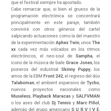
que el festival siempre ha apostado.
Cabe remarcar que, si bien el grueso de la
programación electrónica se concentrará
principalmente en este paraje, también
convivirá con otros géneros del cartel
salpicando actuaciones como la del maestro
de la experimentación
Aphex Twin
, unos
The
xx
cada vez más volcados en los ritmos
electrónicos, el neo-soul de
Sampha
, el
icono de la música de baile
Grace Jones
, los
pioneros del industrial
Skinny Puppy
, los
amos de la EBM
Front 242
, el regreso del dúo
Talaboman
, el ambient expansivo de
Tycho
,
nuevos proyectos nacionales como
Museless
,
Playback Maracas
y
SALFVMAN
o los ases del club
Dj Tennis
y
Marc Piñol
,
además del grupo americano
S U R V I V E
,