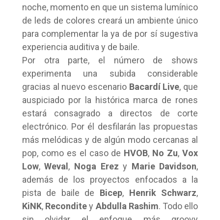
noche, momento en que un sistema lumínico
de leds de colores creará un ambiente único
para complementar la ya de por sí sugestiva
experiencia auditiva y de baile.
Por otra parte, el número de shows
experimenta una subida considerable
gracias al nuevo escenario
Bacardí Live
, que
auspiciado por la histórica marca de rones
estará consagrado a directos de corte
electrónico. Por él desfilarán las propuestas
más melódicas y de algún modo cercanas al
pop, como es el caso de
HVOB
,
No Zu
,
Vox
Low
,
Weval
,
Noga Erez
y
Marie Davidson
,
además de los proyectos enfocados a la
pista de baile de
Bicep
,
Henrik Schwarz
,
KiNK
,
Recondite
y
Abdulla Rashim
. Todo ello
sin olvidar el enfoque más groovy