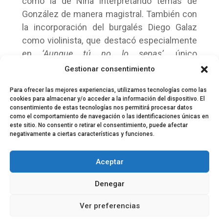
como la de Nina interpretando temas de
González de manera magistral. También con
la incorporación del burgalés Diego Galaz
como violinista, que destacó especialmente
en
‘Aunque tú no lo sepas’
, único
acompañamiento de Quique a la voz y a la
Gestionar consentimiento
guitarra.
Para ofrecer las mejores experiencias, utilizamos tecnologías como las
cookies para almacenar y/o acceder a la información del dispositivo. El
consentimiento de estas tecnologías nos permitirá procesar datos
como el comportamiento de navegación o las identificaciones únicas en
este sitio. No consentir o retirar el consentimiento, puede afectar
negativamente a ciertas características y funciones.
© 2024 El Perfil de la Tostada
Política de privacidad
Política de Cookies
Aceptar
Aviso legal
Equipo EPDLT
Contacto
Denegar
Ver preferencias