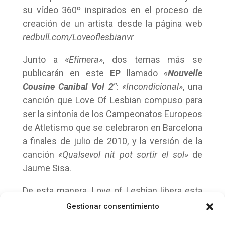
su vídeo 360º inspirados en el proceso de
creación de un artista desde la página web
redbull.com/Loveoflesbianvr
Junto a
«Efímera»
, dos temas más se
publicarán en este
EP
llamado
«
Nouvelle
Cousine Canibal Vol 2″
:
«Incondicional»
, una
canción que Love Of Lesbian compuso para
ser la sintonía de los Campeonatos Europeos
de Atletismo que se celebraron en Barcelona
a finales de julio de 2010, y la versión de la
canción
«Qualsevol nit pot sortir el sol»
de
Jaume Sisa.
De esta manera, Love of Lesbian libera esta
experiencia para embarcarnos, de nuevo, al
Gestionar consentimiento
interior de su viaje creativo.