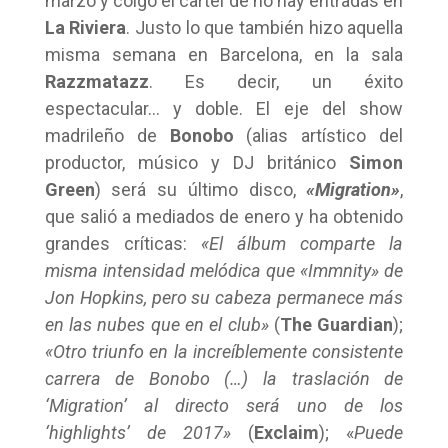
marzo y colgó el cartel de no hay entradas en
La Riviera
. Justo lo que también hizo aquella
misma semana en Barcelona, en la sala
Razzmatazz
. Es decir, un éxito
espectacular… y doble. El eje del show
madrileño de
Bonobo
(alias artístico del
productor, músico y DJ británico
Simon
Green
) será su último disco,
«Migration»
,
que salió a mediados de enero y ha obtenido
grandes críticas:
«El álbum comparte la
misma intensidad melódica que «Immnity» de
Jon Hopkins, pero su cabeza permanece más
en las nubes que en el club»
(
The Guardian
);
«Otro triunfo en la increíblemente consistente
carrera de Bonobo (…) la traslación de
‘Migration’ al directo será uno de los
‘highlights’ de 2017»
(
Exclaim
); «
Puede