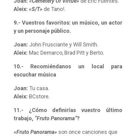
Joan:
«Cemetery Of Virtue»
de Eric Fuentes.
Aleix:
«S/T»
de Tano!.
9.- Vuestros favoritos: un músico, un actor
y un personaje público.
Joan:
John Frusciante y Will Smith.
Aleix:
Mac Demarco, Brad Pitt y Berto.
10.- Recomiéndanos un local para
escuchar música
Joan:
Tu casa.
Aleix:
BCstore.
11.- ¿Cómo definirías vuestro último
trabajo,
“Fruto Panorama”
?
«Fruto Panorama»
son once canciones que