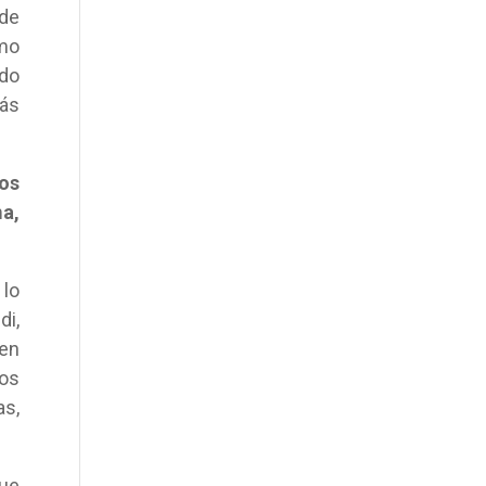
 de
omo
ado
más
os
ma,
 lo
di,
 en
tos
as,
que