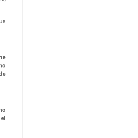
que
 me
 no
 de
 no
 el