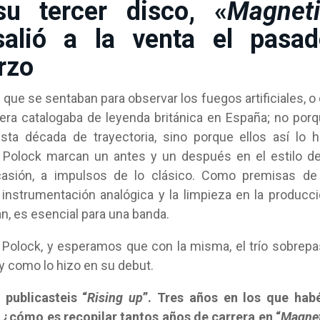
su tercer disco, «
Magneti
salió a la venta el pasad
rzo
que se sentaban para observar los fuegos artificiales, o
jera catalogaba de leyenda británica en España; no por
ta década de trayectoria, sino porque ellos así lo 
, Polock marcan un antes y un después en el estilo d
asión, a impulsos de lo clásico. Como premisas de 
 instrumentación analógica y la limpieza en la producc
n, es esencial para una banda.
e Polock, y esperamos que con la misma, el trío sobrep
l y como lo hizo en su debut.
publicasteis “
Rising up
”. Tres años en los que hab
cómo es recopilar tantos años de carrera en “
Magnet