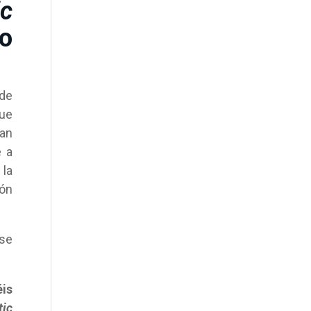
c
o
 de
que
han
e a
la
ión
ase
éis
ic