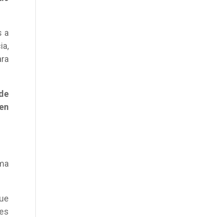
s a
ia,
ara
 de
 en
rma
que
ces