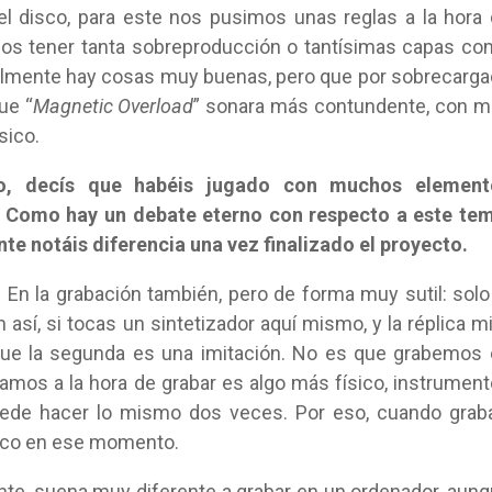
el disco, para este nos pusimos unas reglas a la hora
amos tener tanta sobreproducción o tantísimas capas c
realmente hay cosas muy buenas, pero que por sobrecarg
ue “
Magnetic Overload
” sonara más contundente, con 
sico.
co, decís que habéis jugado con muchos element
. Como hay un debate eterno con respecto a este te
te notáis diferencia una vez finalizado el proyecto.
 En la grabación también, pero de forma muy sutil: solo
así, si tocas un sintetizador aquí mismo, y la réplica mi
 que la segunda es una imitación. No es que grabemos
zamos a la hora de grabar es algo más físico, instrumen
ede hacer lo mismo dos veces. Por eso, cuando grab
nico en ese momento.
nte, suena muy diferente a grabar en un ordenador, aun