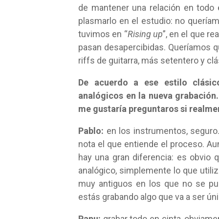
de mantener una relación en todo 
plasmarlo en el estudio: no querí
tuvimos en “
Rising up
”, en el que 
pasan desapercibidas. Queríamos q
riffs de guitarra, más setentero y clá
De acuerdo a ese estilo clási
analógicos en la nueva grabación
me gustaría preguntaros si realmen
Pablo:
en los instrumentos, seguro.
nota el que entiende el proceso. Aun 
hay una gran diferencia: es obvio
analógico, simplemente lo que utili
muy antiguos en los que no se pu
estás grabando algo que va a ser ú
Papu:
grabar todo en cinta, obviame