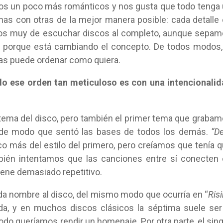
os un poco más románticos y nos gusta que todo tenga
nas con otras de la mejor manera posible: cada detalle
os muy de escuchar discos al completo, aunque sepa
l porque está cambiando el concepto. De todos modos,
las puede ordenar como quiera.
ido ese orden tan meticuloso es con una intencionali
 tema del disco, pero también el primer tema que graba
o, de modo que sentó las bases de todos los demás.
“De
co más del estilo del primero, pero creíamos que tenía 
bién intentamos que las canciones entre sí conecten
uene demasiado repetitivo.
 da nombre al disco, del mismo modo que ocurría en “
Ris
ada, y en muchos discos clásicos la séptima suele ser
odo queríamos rendir un homenaje. Por otra parte, el sing