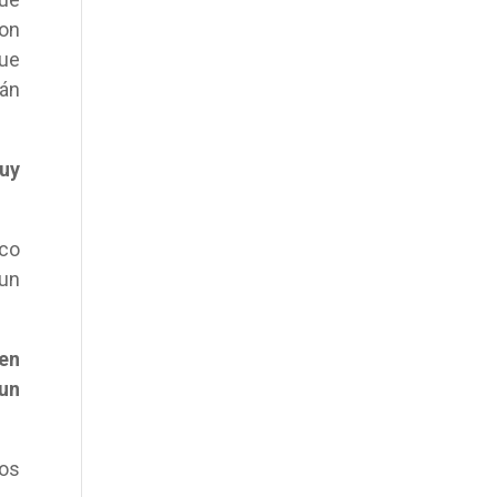
con
que
án
uy
sco
 un
en
un
ros