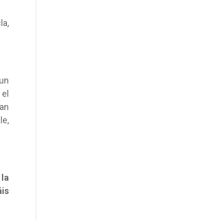
la,
 un
 el
han
le,
 la
áis