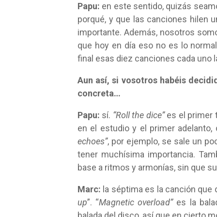
Papu:
en este sentido, quizás seam
porqué, y que las canciones hilen u
importante. Además, nosotros som
que hoy en día eso no es lo norma
final esas diez canciones cada uno 
Aun así, si vosotros habéis decid
concreta…
Papu:
sí.
“Roll the dice”
es el primer
en el estudio y el primer adelant
echoes”
, por ejemplo, se sale un po
tener muchísima importancia. Tam
base a ritmos y armonías, sin que s
Marc:
la séptima es la canción que
up
”. “
Magnetic overload”
es la bal
balada del disco, así que en cierto m