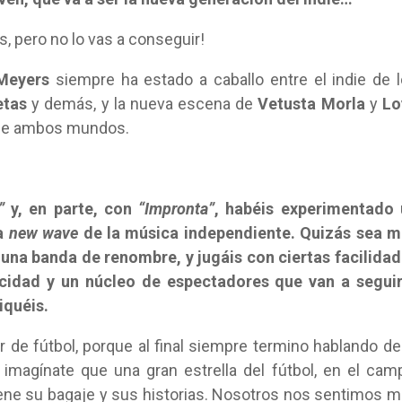
s, pero no lo vas a conseguir!
 Meyers
siempre ha estado a caballo entre el indie de 
etas
y demás, y la nueva escena de
Vetusta Morla
y
Lo
de ambos mundos.
”
y, en parte, con
“Impronta”
, habéis experimentado 
la
new wave
de la música independiente. Quizás sea m
 una banda de renombre, y jugáis con ciertas facilida
ticidad y un núcleo de espectadores que van a segui
iquéis.
 de fútbol, porque al final siempre termino hablando de
imagínate que una gran estrella del fútbol, en el cam
ene su bagaje y sus historias. Nosotros nos sentimos 