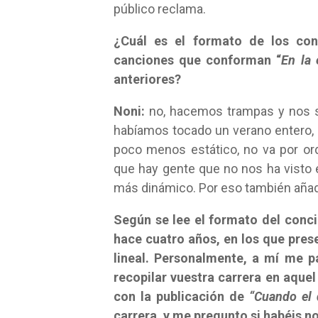
público reclama.
¿Cuál es el formato de los con
canciones que conforman “
En la 
anteriores?
Noni:
no, hacemos trampas y nos 
habíamos tocado un verano entero, a
poco menos estático, no va por o
que hay gente que no nos ha visto 
más dinámico. Por eso también aña
Según se lee el formato del conci
hace cuatro años, en los que pre
lineal. Personalmente, a mí me p
recopilar vuestra carrera en aque
con la publicación de
“Cuando el 
carrera, y me pregunto si habéis n