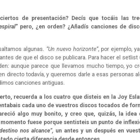
ciertos de presentación? Decís que tocáis las tre
espiral
” pero, ¿en orden? ¿Añadís canciones de disc
saltamos algunas.
“Un nuevo horizonte”
, por ejemplo, ya
ntes de que el disco se publicara. Para hacer el setlist
rden: aunque parece que llevamos mucho tiempo, yo c
en directo todavía, y queremos darle a esas personas a
dimos canciones antiguas.
erto, recuerda a los cuatro que disteis en la Joy Esl
sentabais cada uno de vuestros discos tocados de fo
areció algo muy bonito, y creo que, quizás, la idea
l momento fuese porque sentisteis un punto de inflex
destino nos alcance”,
un antes y un después en vuest
otado cierta diferencia desde entonces.