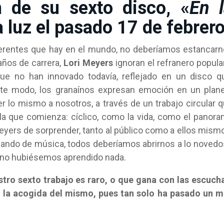
n de su sexto disco, «
En 
la luz el pasado 17 de febrer
iferentes que hay en el mundo, no deberíamos estancar
años de carrera,
Lori Meyers
ignoran el refranero popula
ue no han innovado todavía, reflejado en un disco q
este modo, los granaínos expresan emoción en un plan
 lo mismo a nosotros, a través de un trabajo circular 
la que comienza: cíclico, como la vida, como el panor
eyers de sorprender, tanto al público como a ellos mism
blando de música, todos deberíamos abrirnos a lo noved
a no hubiésemos aprendido nada.
ro sexto trabajo es raro, o que gana con las escuch
la acogida del mismo, pues tan solo ha pasado un m