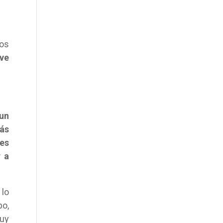
los
ve
un
ás
des
r a
 lo
po,
muy