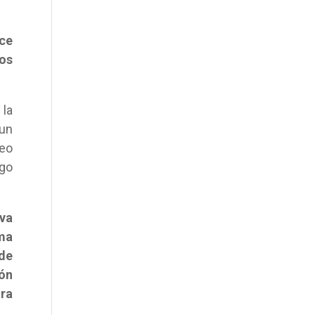
ce
os
 la
 un
reo
lgo
ava
rma
 de
ión
ra