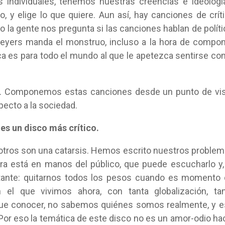
s individuales, tenemos nuestras creencias e ideologí
, y elige lo que quiere. Aun así, hay canciones de crít
 la gente nos pregunta si las canciones hablan de políti
eyers manda el monstruo, incluso a la hora de compo
ca es para todo el mundo al que le apetezca sentirse c
s. Componemos estas canciones desde un punto de vi
pecto a la sociedad.
es un disco más crítico.
sotros son una catarsis. Hemos escrito nuestros proble
a está en manos del público, que puede escucharlo y,
portante: quitarnos todos los pesos cuando es momento
el que vivimos ahora, con tanta globalización, tan
a que conocer, no sabemos quiénes somos realmente, y 
or eso la temática de este disco no es un amor-odio ha