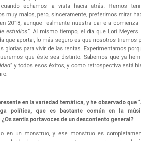
a cuando echamos la vista hacia atrás. Hemos teni
uy malos, pero, sinceramente, preferimos mirar hac
 en 2018, aunque realmente nuestra carrera comienza
de estudios”.
Al mismo tiempo, el día que Lori Meyers
da que aportar, lo más seguro es que nosotros tiremos 
 glorias para vivir de las rentas. Experimentamos porq
queremos que éste sea distinto. Sabemos que ya hem
lidad
” y todos esos éxitos, y como retrospectiva está bi
ro.
resente en la variedad temática, y he observado que “
ga política, que es bastante común en la músi
. ¿Os sentís portavoces de un descontento general?
ido en un monstruo, y ese monstruo es completamen