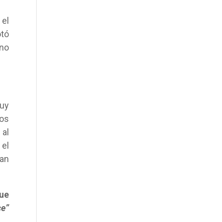
 el
otó
uno
uy
os
 al
 el
ran
que
ce”