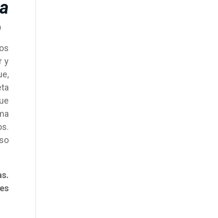
la
o
nos
r y
ue,
eta
que
ama
os.
oso
as.
es