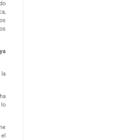
ndo
ca,
nos
mos
 ya
 la
 ha
 lo
rme
 el