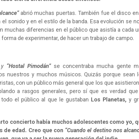
alcance”
abrió muchas puertas. También fue el disco en
el sonido y en el estilo de la banda. Esa evolución se n
n muchas diferencias en el público que asistía a cada 
a forma de experimentar, de hacer un trabajo de campo.
y
“Hostal Pimodán”
se concentraba mucha gente m
os nuestros y muchos músicos. Quizás porque sean l
istas, con un público más general que los que asistieron
blando a rasgos generales, pero sí que es verdad que
todo el público al que le gustaban
Los Planetas,
y g
uarto concierto había muchos adolescentes como yo, 
es de edad. Creo que con
“Cuando el destino nos alcan
ven, que va a ser la nueva generación del indie…