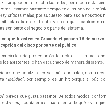
k. Tampoco miro mucho las redes, pero todo está sie
sotros llevamos bastante tiempo en el mundo de la músi
Hay críticas malas, por supuesto, pero eso a nosotros 
 feedback está en el directo: yo creo que nosotros so
cas son parte del negocio o parte del sistema.
ción que tuvisteis en Granada el pasado 16 de marzo
ecepción del disco por parte del público.
 conciertos de presentación te incluían la entrada con
ue los asistentes lo han escuchado de manera diferente.
anciones que se alzan por ser más coreables, como nos
lta Fidelidad
”, por ejemplo, es un hit porque el público
ol
” parece que gusta bastante. De todos modos, confo
s festivales, nos daremos más cuenta de qué es lo que