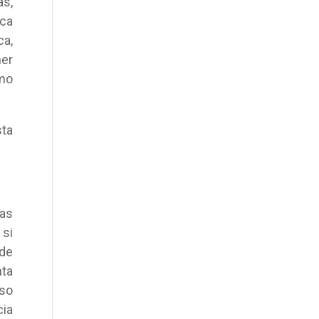
as,
ica
ca,
ner
omo
sta
mas
 si
 de
ta
eso
cia