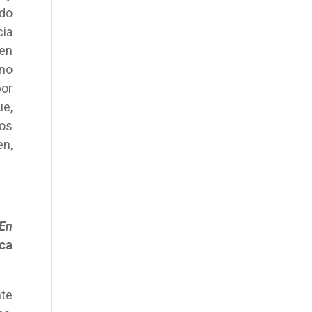
do
ia
 en
 no
por
ue,
os
en,
En
ca
te