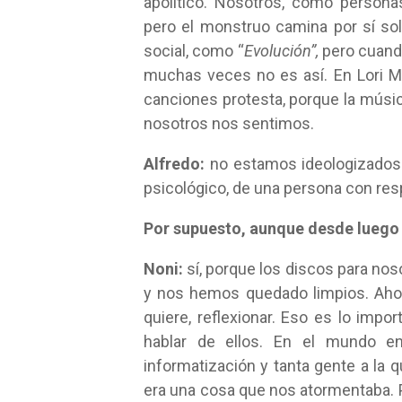
apolítico. Nosotros, como persona
pero el monstruo camina por sí solo
social, como “
Evolución”,
pero cuando
muchas veces no es así. En Lori M
canciones protesta, porque la músi
nosotros nos sentimos.
Alfredo:
no estamos ideologizado
psicológico, de una persona con res
Por supuesto, aunque desde luego 
Noni:
sí, porque los discos para no
y nos hemos quedado limpios. Ahor
quiere, reflexionar. Eso es lo im
hablar de ellos. En el mundo en 
informatización y tanta gente a l
era una cosa que nos atormentaba. P