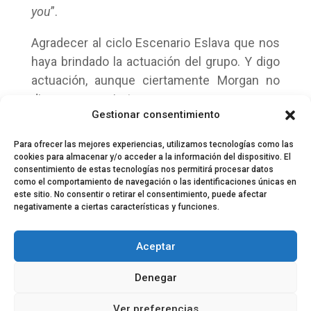
you
”.
Agradecer al ciclo Escenario Eslava que nos
haya brindado la actuación del grupo. Y digo
actuación, aunque ciertamente Morgan no
dieron un concierto.
Gestionar consentimiento
Morgan nos hicieron un regalo.
Para ofrecer las mejores experiencias, utilizamos tecnologías como las
cookies para almacenar y/o acceder a la información del dispositivo. El
consentimiento de estas tecnologías nos permitirá procesar datos
como el comportamiento de navegación o las identificaciones únicas en
este sitio. No consentir o retirar el consentimiento, puede afectar
negativamente a ciertas características y funciones.
© 2024 El Perfil de la Tostada
Política de privacidad
Política de Cookies
Aceptar
Aviso legal
Equipo EPDLT
Contacto
Denegar
Ver preferencias