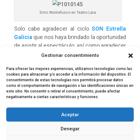
Enric Montefusco en Teatro Lara
Solo cabe agradecer al ciclo
SON Estrella
Galicia
que nos haya brindado la oportunidad
de asistir al espectáculo, así como agradecer
al propio Enric Montefusco que haya nacido
Gestionar consentimiento
con la vocación escrita en la frente.
Para ofrecer las mejores experiencias, utilizamos tecnologías como las
cookies para almacenar y/o acceder a la información del dispositivo. El
consentimiento de estas tecnologías nos permitirá procesar datos
como el comportamiento de navegación o las identificaciones únicas en
este sitio. No consentir o retirar el consentimiento, puede afectar
negativamente a ciertas características y funciones.
© 2024 El Perfil de la Tostada
Política de privacidad
Política de Cookies
Aceptar
Aviso legal
Equipo EPDLT
Contacto
Denegar