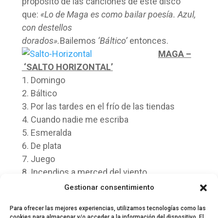
propósito de las canciones de este disco
que:
«Lo de Maga es como bailar poesía. Azul,
con destellos
dorados».
Bailemos
‘
Báltico’
entonces.
MAGA –
‘SALTO HORIZONTAL’
1. Domingo
2. Báltico
3. Por las tardes en el frío de las tiendas
4. Cuando nadie me escriba
5. Esmeralda
6. De plata
7. Juego
8. Incendios a merced del viento
9. La casa en el número 3
Gestionar consentimiento
10. La noria
Para ofrecer las mejores experiencias, utilizamos tecnologías como las
cookies para almacenar y/o acceder a la información del dispositivo. El